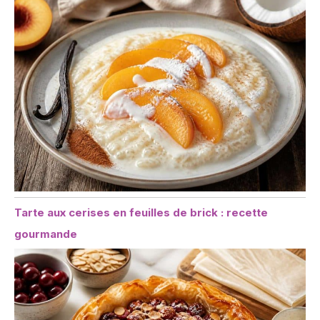
possibilités d'utilisation à
d'autres aliments tels
que les pizzas et les
lasagnes.
Tarte aux cerises en feuilles de brick : recette
gourmande