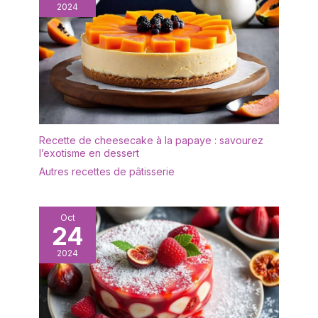
La forme de la pelle à
2024
gâteau est ergonomique
pour une prise en main
confortable et une bonne
surface de préhension.
Facile à nettoyer : la
surface lisse a été polie
en plusieurs processus
pour éliminer facilement
les résidus alimentaires,
Recette de cheesecake à la papaye : savourez
de sorte qu'elle peut
l’exotisme en dessert
être facilement nettoyée
Autres recettes de pâtisserie
à la main et conserve
son éclat même après
des années d'utilisation,
Oct
elle passe au lave-
24
vaisselle et vous fait
gagner du temps et de
2024
l'énergie dans la cuisine.
Utilisation polyvalente:
Ces pelles à tarte
conviennent aussi bien