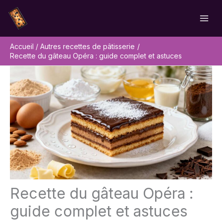
Aller
Rechercher
au
contenu
Accueil
Autres recettes de pâtisserie
Recette du gâteau Opéra : guide complet et astuces
Recette du gâteau Opéra :
guide complet et astuces