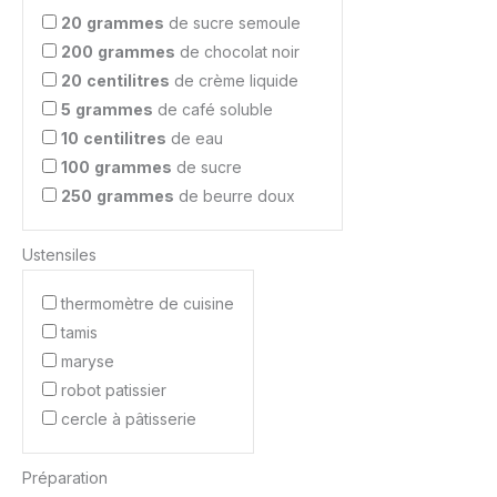
20
grammes
de sucre semoule
200
grammes
de chocolat noir
20
centilitres
de crème liquide
5
grammes
de café soluble
10
centilitres
de eau
100
grammes
de sucre
250
grammes
de beurre doux
Ustensiles
thermomètre de cuisine
tamis
maryse
robot patissier
cercle à pâtisserie
Préparation