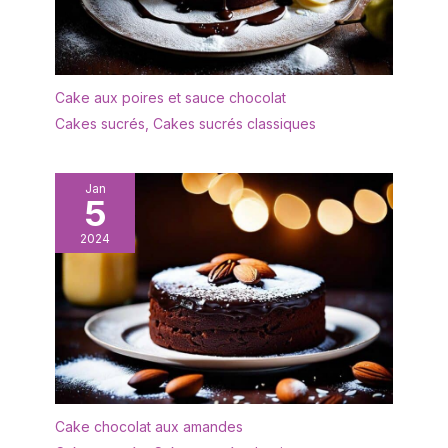
compatible lave-
vaisselle INCLUS : livre
de recettes, verre
doseur, cuillère mesure,
pinceau, pales,
Cake aux poires et sauce chocolat
accessoires pour réaliser
Cakes sucrés
,
Cakes sucrés classiques
des baguettes
Jan
5
2024
Cake chocolat aux amandes