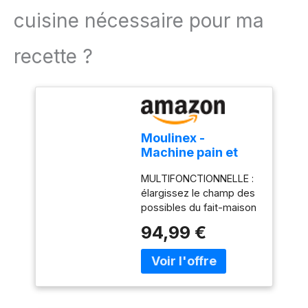
cuisine nécessaire pour ma
recette ?
Moulinex -
Machine pain et
Délices - 20
MULTIFONCTIONNELLE :
programmes - 1kg
élargissez le champ des
- Noir Inox
possibles du fait-maison
grâce à la machine à pain
94,99 €
multifonctionnelle Pain &
Délices 20
PROGRAMMES
AUTOMATIQUES : idéal
pour faire du pain en