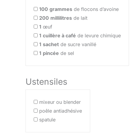
100
grammes
de flocons d’avoine
200
millilitres
de lait
1
œuf
1
cuillère à café
de levure chimique
1
sachet
de sucre vanillé
1
pincée
de sel
Ustensiles
mixeur ou blender
poêle antiadhésive
spatule