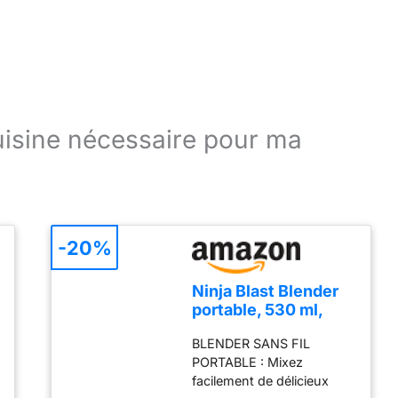
cuisine nécessaire pour ma
-20%
Ninja Blast Blender
portable, 530 ml,
couvercle résistant
BLENDER SANS FIL
aux fuites et bec
PORTABLE : Mixez
verseur, mini
facilement de délicieux
blender sans fil