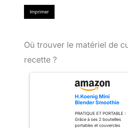
Imprimer
Où trouver le matériel de 
recette ?
H.Koenig Mini
Blender Smoothie
Mixeur SMOO9 –
PRATIQUE ET PORTABLE :
570ml, 300W, 4
Grâce à ses 2 bouteilles
Lames Inox, sans
portables et couvercles
BPA, 2 Bouteilles