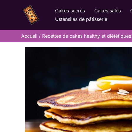
Aller
Cakes sucrés
Cakes salés
au
Ustensiles de pâtisserie
contenu
Accueil
Recettes de cakes healthy et diététiques