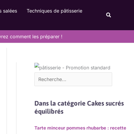
Rechercher
s salées
Techniques de pâtisserie
Recherche
vrez comment les préparer !
Dans la catégorie Cakes sucrés
équilibrés
Tarte minceur pommes rhubarbe : recette