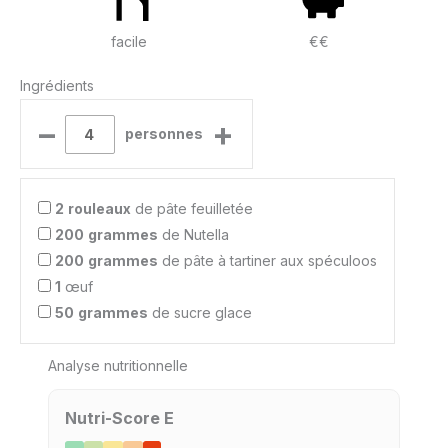
facile
€€
Ingrédients
–
+
personnes
2
rouleaux
de pâte feuilletée
200
grammes
de Nutella
200
grammes
de pâte à tartiner aux spéculoos
1
œuf
50
grammes
de sucre glace
Analyse nutritionnelle
Nutri-Score E