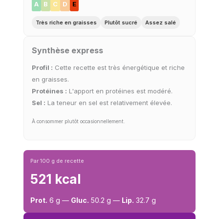
A
B
C
D
E
Très riche en graisses
Plutôt sucré
Assez salé
Synthèse express
Profil :
Cette recette est très énergétique et riche
en graisses.
Protéines :
L'apport en protéines est modéré.
Sel :
La teneur en sel est relativement élevée.
À consommer plutôt occasionnellement.
Par 100 g de recette
521 kcal
Prot.
6 g —
Gluc.
50.2 g —
Lip.
32.7 g