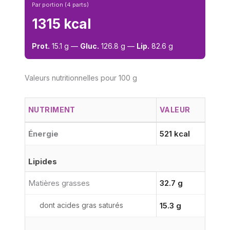
Par portion (4 parts)
1315 kcal
Prot.
15.1 g —
Gluc.
126.8 g —
Lip.
82.6 g
Valeurs nutritionnelles pour 100 g
NUTRIMENT
VALEUR
Énergie
521 kcal
Lipides
Matières grasses
32.7 g
dont acides gras saturés
15.3 g