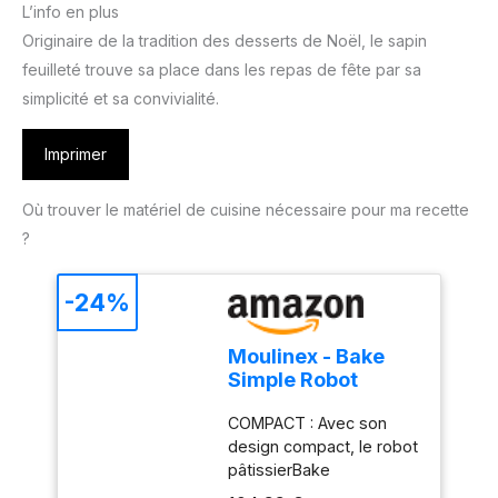
L’info en plus
Originaire de la tradition des desserts de Noël, le sapin
feuilleté trouve sa place dans les repas de fête par sa
simplicité et sa convivialité.
Imprimer
Où trouver le matériel de cuisine nécessaire pour ma recette
?
-24%
Moulinex - Bake
Simple Robot
Pâtissier compact
COMPACT : Avec son
fouet, batteur et
design compact, le robot
crochet
pâtissierBake
Simples'adapte