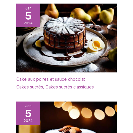
empêcher les aliments
mettez cet ensemble de
de glisser ou les
Jan
plateaux au lave-
5
déversements de
vaisselle ou essuyez-le
liquides. Impressionnez
simplement avec de
2024
sans saleté : Fatigué de
l'eau savonneuse.
frotter et de tremper ?
POLYVALENT : avec un
Chaque plateau
grain attrayant, ce
alimentaire possède une
magnifique plateau
couche résistante aux
naturel donne une touche
taches, ce qui le rend
chaleureuse et riche à
facile à nettoyer et
toute table ou
permet de garder la
présentation de
cuisine impeccable sans
nourriture pour toute
Cake aux poires et sauce chocolat
effort. Gagnez du temps
occasion. Utilisez-le dans
Cakes sucrés
,
Cakes sucrés classiques
et placez cet ensemble
votre cuisine pour la
de vaisselle au lave-
décoration, comme
vaisselle ou nettoyez-le
assiette pour les fêtes,
Jan
simplement avec un peu
buffet, barbecue, tout
5
d'eau savonneuse.
événement. Ce plat est
Multifonctionnel : avec un
2024
parfait pour les repas, le
grain attrayant, cette
pain, les fruits, les
belle assiette à l'aspect