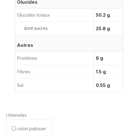
Glucides
Glucides totaux
50.2 g
dont sucres
25.8 g
Autres
Protéines
6 g
Fibres
1.5 g
Sel
0.55 g
Ustensiles
robot patissier