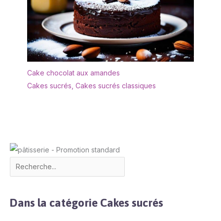
gâteaux, les olives, les
naturel apporte une
sushis, les desserts ou
touche chaleureuse et
comme pièce maîtresse
riche à toute table ou
au milieu de la table
présentation d'aliments
pour toute occasion.
Utilisez-le dans votre
cuisine pour la
Cake chocolat aux amandes
décoration, comme
Cakes sucrés
,
Cakes sucrés classiques
assiette pour les fêtes,
buffets, barbecues, tout
événement. Ce plateau
est parfait pour le dîner,
le pain, les fruits, le
gâteau, les olives, les
sushis, les desserts ou
comme centre de table
au centre de la table
Dans la catégorie Cakes sucrés