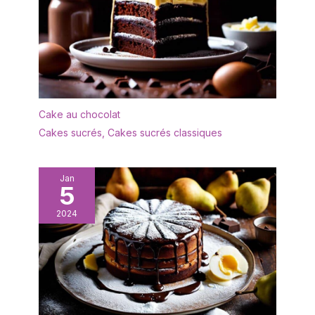
sa fabrication aluminium
recyclé comparé à
l'extraction d'aluminium
neuf Eco-responsable :
Produit recyclable avec
revêtement antiadhésif
sûr (pas de pfoa, pas de
plomb, pas de cadmium)
Cake au chocolat
contrôles plus stricts que
Cakes sucrés
,
Cakes sucrés classiques
ceux exigés par la
réglementation en
vigueur sur le contact
Jan
alimentaire. Sans plomb
5
ni cadmium signifie sans
addition intentionnelle de
2024
plomb et cadmium dans
les revêtements. Pas de
migration à une
concentration de 0, 005
mgkg Facile a nettoyer :
Le revêtement
antiadhésif est garanti