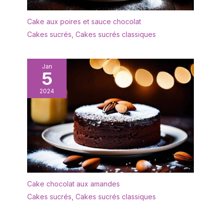
sans pfoa, sans plomb,
sans cadmium Fabrique
Cake aux poires et sauce chocolat
en france par tefal, n
Cakes sucrés
,
Cakes sucrés classiques
degrès1 mondialdes
articles culinaires source
: Euromonitor
Jan
international ltd, édition
5
home and garden 2019,
2024
valeur de la marque en
magasin (rsp), données
2018 Fabriqué en france
Cake chocolat aux amandes
Cakes sucrés
,
Cakes sucrés classiques