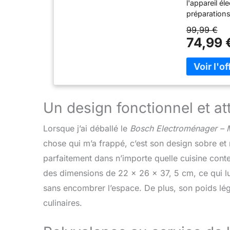
l'appareil é
préparations
extrêmement
99,99 €
petites / In
74,99 
Hautement po
fouetter, mé
de 800 W Pré
beaucoup de 
capacité de 1
soupes ou s
Un design fonctionnel et at
MultiTalent 
Lorsque j’ai déballé le
Bosch Electroménager – 
chose qui m’a frappé, c’est son design sobre et 
parfaitement dans n’importe quelle cuisine con
des dimensions de 22 x 26 x 37, 5 cm, ce qui lui
sans encombrer l’espace. De plus, son poids lég
culinaires.