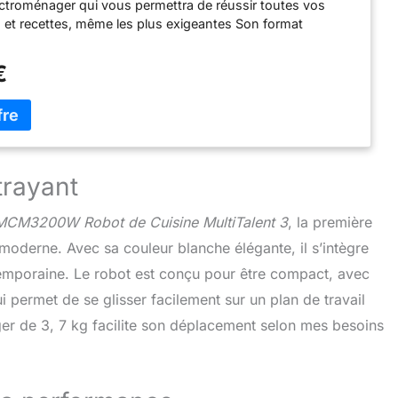
lectroménager qui vous permettra de réussir toutes vos
 et recettes, même les plus exigeantes Son format
 compact le rend adapté même aux cuisines les plus
stallation facile des accessoires grâce au marquage malin
€
lyvalent : le robot est doté de plus de 30 fonctions dont
langer, battre, mixer, mélanger, râper... / Grande puissance
parer des smoothies frais tous les jours peut représenter
travail. Ce n'est plus le cas. Grâce au blender d'une
,0 l, il est facile de préparer de savoureux smoothies,
auces Livraison : 1x MCM3200W Robot culinaire,
trayant
3 / Avec accessoires de série / Couleur : Blanc/Gris
MCM3200W Robot de Cuisine MultiTalent 3
, la première
moderne. Avec sa couleur blanche élégante, il s’intègre
temporaine. Le robot est conçu pour être compact, avec
 permet de se glisser facilement sur un plan de travail
er de 3, 7 kg facilite son déplacement selon mes besoins