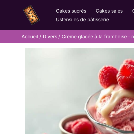
Aller
Cakes sucrés
Cakes salés
au
Ustensiles de pâtisserie
contenu
Accueil
Divers
Crème glacée à la framboise : r