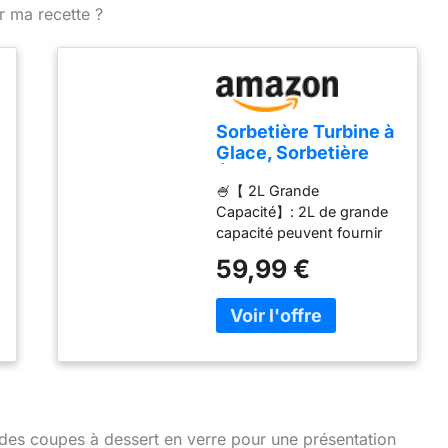
r ma recette ?
Sorbetière Turbine à
Glace, Sorbetière
Électrique, Machine
🍧【 2L Grande
à Glace en Acier
Capacité】: 2L de grande
Inoxydable, 2L
capacité peuvent fournir
Machines à Glace et
suffisamment de crème
Sorbetière pour
59,99 €
glacée pour toute la
Sorbet Glace, Crème
famille. Il suffit de mettre le
Glacée et Yaourt
bol au congélateur
Glacé
pendant la nuit (8-12
heures environ) et de
placer vos ingrédients au
sorbetière turbine à glace.
De délicieuses glaces
des coupes à dessert en verre pour une présentation
peuvent être préparées en