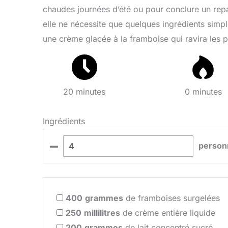
chaudes journées d’été ou pour conclure un repa
elle ne nécessite que quelques ingrédients simpl
une crème glacée à la framboise qui ravira les pa
20 minutes
0 minutes
Ingrédients
–
person
400
grammes
de framboises surgelées
250
millilitres
de crème entière liquide
200
grammes
de lait concentré sucré