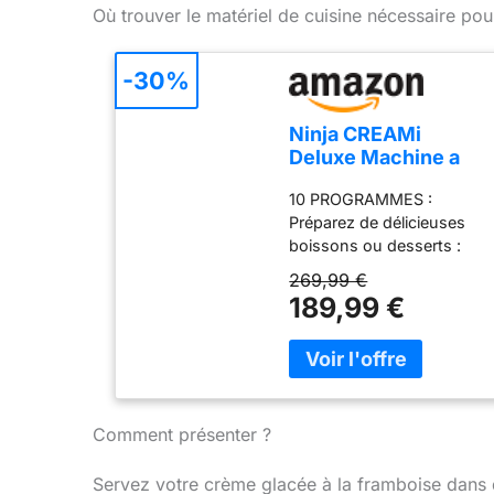
Où trouver le matériel de cuisine nécessaire pou
-30%
Ninja CREAMi
Deluxe Machine a
glace et sorbetière,
10 PROGRAMMES :
2 bacs NC502EU
Préparez de délicieuses
boissons ou desserts :
Crème glacée, Sorbet,
269,99 €
Crème glacée légère,
189,99 €
Glace à l'Italienne,
Milkshake, Extras, Frappé,
Boisson glacée, Granité et
Yaourt glacé. CUVE
FORMAT FAMILIAL : La
CREAMi Deluxe comprend
Comment présenter ?
2 potsDeluxe de 710 ml,
pour que vous puissiez
Servez votre crème glacée à la framboise dans 