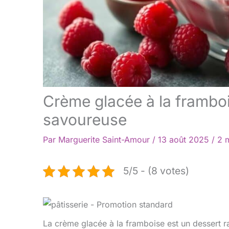
Crème glacée à la frambois
savoureuse
Par
Marguerite Saint-Amour
/
13 août 2025
/
2 m
5/5 - (8 votes)
La crème glacée à la framboise est un dessert raf