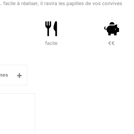
facile à réaliser, il ravira les papilles de vos convives
facile
€€
+
nes