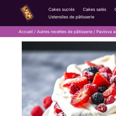
Aller
Cakes sucrés
Cakes salés
au
Ustensiles de pâtisserie
contenu
Accueil
Autres recettes de pâtisserie
Pavlova au