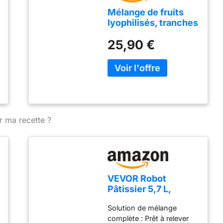
Mélange de fruits
lyophilisés, tranches
de fruits, 100% fruits
25,90 €
séchés, naturel,
sans additifs, qualité
supérieure, mélange
de fruits en
tranches,
végétalien, collation,
pur fruit
r ma recette ?
VEVOR Robot
Pâtissier 5,7 L,
Batteur sur Socle
Solution de mélange
1500 W, Mixeur à
complète : Prêt à relever
Pâte 10 Vitesses,