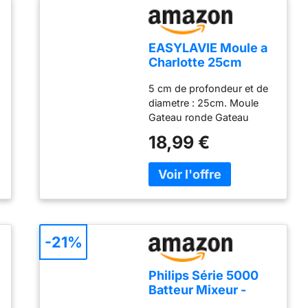
EASYLAVIE Moule a
Charlotte 25cm
Moule a Gateau
5 cm de profondeur et de
Brioches 10 pouce
diametre : 25cm. Moule
Savarin Terre Cuite
Gateau ronde Gateau
Moule à Gâteau
Renverse Moule à Tarte
Rond - en Aluminium
18,99 €
aux Fruits Renversée
Moule à bord droit, d'une
seule pièce et sans
soudure.
-21%
Philips Série 5000
Batteur Mixeur -
Puissance 450 W,