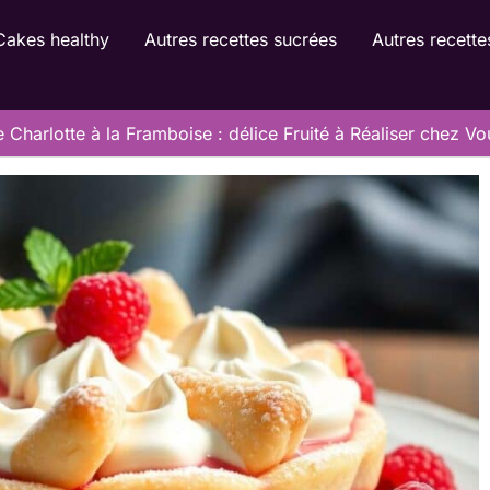
Cakes healthy
Autres recettes sucrées
Autres recette
 Charlotte à la Framboise : délice Fruité à Réaliser chez Vo