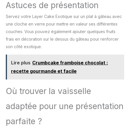
permet une meilleure
Astuces de présentation
savonneuse
observation du
processus de cuisson,
Servez votre Layer Cake Exotique sur un plat à gâteau avec
idéal pour les débutants
une cloche en verre pour mettre en valeur ses différentes
afin d'évaluer
précisément la
couches. Vous pouvez également ajouter quelques fruits
coloration. Démoulage
frais en décoration sur le dessus du gâteau pour renforcer
rapide : Fond amovible,
son côté exotique.
déposez facilement en
appuyant sans outils.
Protège la forme du
Lire plus
Crumbcake framboise chocolat :
gâteau tout en étant
recette gourmande et facile
simple à utiliser. Solution
idéale pour les cuisines
familiales et les
Où trouver la vaisselle
boulangers
professionnels,
adaptée pour une présentation
optimisant l'efficacité de
la cuisson. Robuste et
durable : Conception
parfaite ?
légère avec bords lisses
et arrondis – sans arêtes