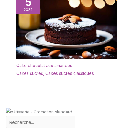
5
la chambre ou aux
2024
vitrines de boutiques.
[Qualité Premium &
Emballage Sécurisé]
Nous savons que la
transparence et la
sécurité sont
essentielles. Le dôme
est fabriqué en verre de
haute qualité, et
Cake chocolat aux amandes
l'ensemble est
soigneusement protégé
Cakes sucrés
,
Cakes sucrés classiques
par un emballage en
mousse robuste pour
garantir une réception
sans aucune fissure.
(Note : Socle et dôme
inclus, objets décoratifs
non inclus).