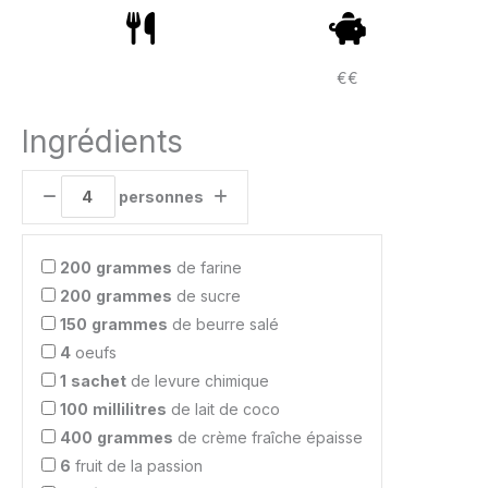
€€
Ingrédients
personnes
200
grammes
de farine
200
grammes
de sucre
150
grammes
de beurre salé
4
oeufs
1
sachet
de levure chimique
100
millilitres
de lait de coco
400
grammes
de crème fraîche épaisse
6
fruit de la passion