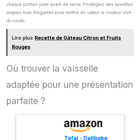
chaque portion juste avant de servir. Privilégiez des assiettes
mixeur est facile à ranger
simples mais élégantes pour mettre en valeur la couleur vive
et parfait pour toutes vos
tâches de cuisine.
du coulis.
Lire plus
Recette de Gâteau Citron et Fruits
Rouges
Où trouver la vaisselle
adaptée pour une présentation
parfaite ?
Tefal - Delibake