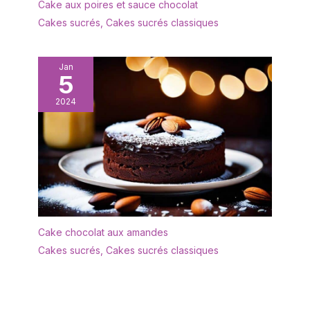
acier ; Convient pour
Cake aux poires et sauce chocolat
réfrigérateur et
Cakes sucrés
,
Cakes sucrés classiques
congélateur
Jan
5
2024
Cake chocolat aux amandes
Cakes sucrés
,
Cakes sucrés classiques