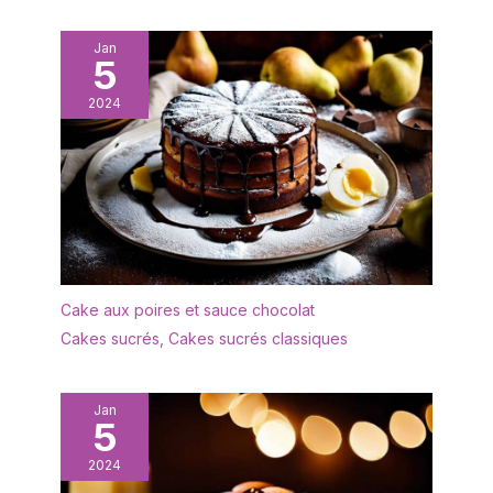
Jan
5
2024
Cake aux poires et sauce chocolat
Cakes sucrés
,
Cakes sucrés classiques
Jan
5
2024