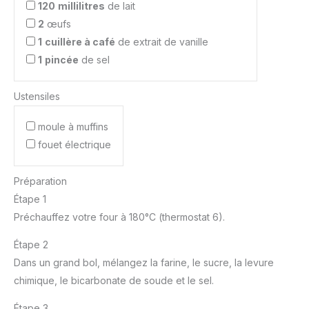
120
millilitres
de lait
2
œufs
1
cuillère à café
de extrait de vanille
1
pincée
de sel
Ustensiles
moule à muffins
fouet électrique
Préparation
Étape 1
Préchauffez votre four à 180°C (thermostat 6).
Étape 2
Dans un grand bol, mélangez la farine, le sucre, la levure
chimique, le bicarbonate de soude et le sel.
Étape 3