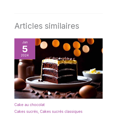
Articles similaires
Jan
5
2024
Cake au chocolat
Cakes sucrés
,
Cakes sucrés classiques