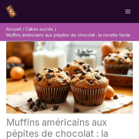
Aller
Rechercher
au
contenu
Accueil
Cakes sucrés
Muffins américains aux pépites de chocolat : la recette facile
Muffins américains aux
pépites de chocolat : la