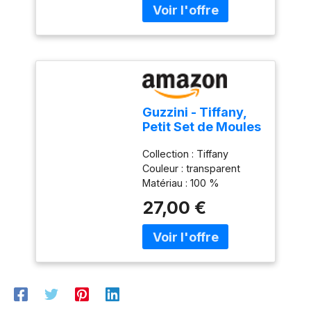
supérieure du lave-
vaisselle.
Guzzini - Tiffany,
Petit Set de Moules
à Gâteau -
Collection : Tiffany
Transparent, Ø 30
Couleur : transparent
x h16 cm -
Matériau : 100 %
19950100
plastique Produit officiel
27,00 €
Guzzini, fabriqué en Italie
depuis 1912 Poids du
colis: 1.02 kilograms