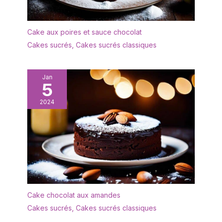
Cake aux poires et sauce chocolat
Cakes sucrés
,
Cakes sucrés classiques
Jan
5
2024
Cake chocolat aux amandes
Cakes sucrés
,
Cakes sucrés classiques