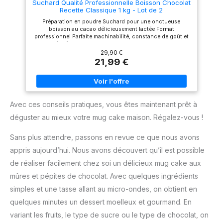
NESTLE Cacao Mix Milky
Suchard Qualité Professionnelle Boisson Chocolat
Taste: À reconstituer avec de
Recette Classique 1 kg - Lot de 2
l'eau. Température de l'eau :
Préparation en poudre Suchard pour une onctueuse
75°C au point de contact.
boisson au cacao délicieusement lactée Format
Pour une qualité optimale,
professionnel Parfaite machinabilité, constance de goût et
utilisez de l'eau filtrée
qualité irréprochable pour un chocolat chaud optimal
Directions: Suchard vous recommande les dosages
29,90 €
suivants : 15 cl d eau chaude pour 20/22 g, 18 cl d eau
21,99 €
chaude pour 23/25 g, 25 cl d eau chaude pour 28/30 g.
Avec ces conseils pratiques, vous êtes maintenant prêt à
déguster au mieux votre mug cake maison. Régalez-vous !
Sans plus attendre, passons en revue ce que nous avons
appris aujourd’hui. Nous avons découvert qu’il est possible
de réaliser facilement chez soi un délicieux mug cake aux
mûres et pépites de chocolat. Avec quelques ingrédients
simples et une tasse allant au micro-ondes, on obtient en
quelques minutes un dessert moelleux et gourmand. En
variant les fruits, le type de sucre ou le type de chocolat, on