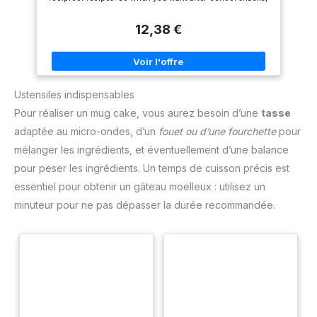
easy desserts, unique party nibbles or to treat yourself with
a quick cup of tea, make up a mug cake.
12,38 €
Ustensiles indispensables
Pour réaliser un mug cake, vous aurez besoin d’une
tasse
adaptée au micro-ondes, d’un
fouet ou d’une fourchette
pour
mélanger les ingrédients, et éventuellement d’une balance
pour peser les ingrédients. Un temps de cuisson précis est
essentiel pour obtenir un gâteau moelleux : utilisez un
minuteur pour ne pas dépasser la durée recommandée.