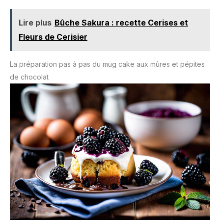
desserts. Quelle que soit votre
capacité, aucune expérience
Lire plus
Bûche Sakura : recette Cerises et
en décoration requise! Notre
kit est facile à utiliser, que
Fleurs de Cerisier
vous soyez débutant ou
expérimenté, pour vous offrir
une solution complète pour
tous vos besoins de
La préparation pas à pas du mug cake aux mûres et pépites
décoration
de chocolat