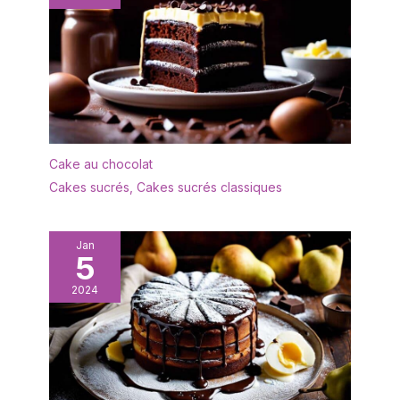
Cake au chocolat
Cakes sucrés
,
Cakes sucrés classiques
Jan
5
2024