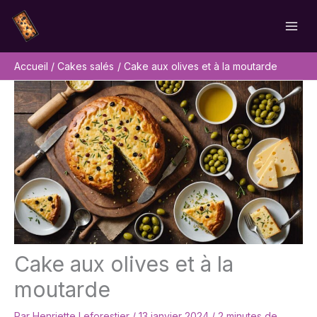
Aller
Rechercher
au
contenu
Accueil
Cakes salés
Cake aux olives et à la moutarde
Cake aux olives et à la
moutarde
Par
Henriette Leforestier
/
13 janvier 2024
/
2 minutes de