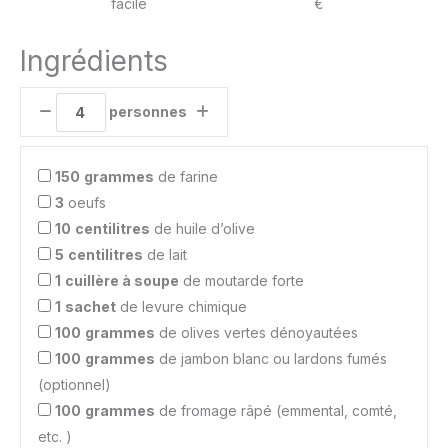
facile
€
Ingrédients
personnes
150
grammes
de farine
3
oeufs
10
centilitres
de huile d’olive
5
centilitres
de lait
1
cuillère à soupe
de moutarde forte
1
sachet
de levure chimique
100
grammes
de olives vertes dénoyautées
100
grammes
de jambon blanc ou lardons fumés
(optionnel)
100
grammes
de fromage râpé (emmental, comté,
etc. )