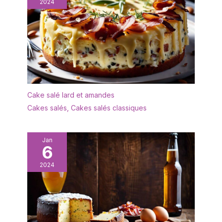
2024
Cake salé lard et amandes
Cakes salés
,
Cakes salés classiques
Jan
6
2024