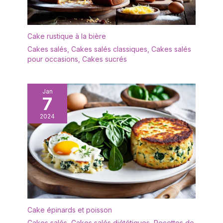
Cake rustique à la bière
Cakes salés
,
Cakes salés classiques
,
Cakes salés
pour occasions
,
Cakes sucrés
Jan
7
2024
Cake épinards et poisson
Cakes salés
,
Cakes salés diététiques
,
Recettes de