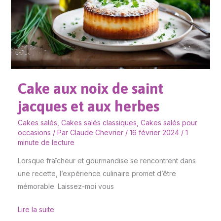
jacques
et
aux
herbes
Cake aux noix de saint
jacques et aux herbes
Cakes salés
,
Cakes salés classiques
,
Cakes salés pour
occasions
/ Par
Claude Chevrier
/
16 février 2024
/
1
minute de lecture
Lorsque fraîcheur et gourmandise se rencontrent dans
une recette, l’expérience culinaire promet d’être
mémorable. Laissez-moi vous
Lire la suite