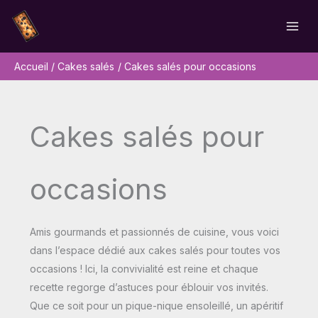
Aller
Rechercher
au
contenu
Accueil
Cakes salés
Cakes salés pour occasions
Cakes salés pour
occasions
Amis gourmands et passionnés de cuisine, vous voici
dans l’espace dédié aux cakes salés pour toutes vos
occasions ! Ici, la convivialité est reine et chaque
recette regorge d’astuces pour éblouir vos invités.
Que ce soit pour un pique-nique ensoleillé, un apéritif