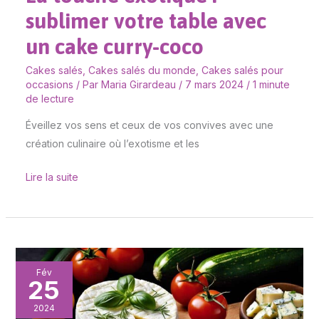
sublimer votre table avec
un cake curry-coco
Cakes salés
,
Cakes salés du monde
,
Cakes salés pour
occasions
/ Par
Maria Girardeau
/
7 mars 2024
/
1 minute
de lecture
Éveillez vos sens et ceux de vos convives avec une
création culinaire où l’exotisme et les
Lire la suite
Créer
Fév
25
une
garniture
2024