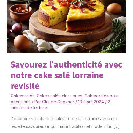
notre
cake
salé
lorraine
revisité
Savourez l’authenticité avec
notre cake salé lorraine
revisité
Cakes salés
,
Cakes salés classiques
,
Cakes salés pour
occasions
/ Par
Claude Chevrier
/
19 mars 2024
/
2
minutes de lecture
Découvrez le charme culinaire de la Lorraine avec une
recette savoureuse qui marie tradition et modernité. […]