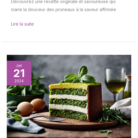
Découvrez une recette originale et savoureuse qui
marie la douceur des pruneaux à la saveur affirmée
Lire la suite
Cake
Jan
21
au
pesto
2024
et
à
la
roquette