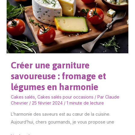
savoureuse
:
fromage
et
légumes
en
harmonie
Créer une garniture
savoureuse : fromage et
légumes en harmonie
Cakes salés
,
Cakes salés pour occasions
/ Par
Claude
Chevrier
/
25 février 2024
/
1 minute de lecture
L’harmonie des saveurs est au cœur de la cuisine.
Aujourd’hui, chers gourmands, je vous propose une