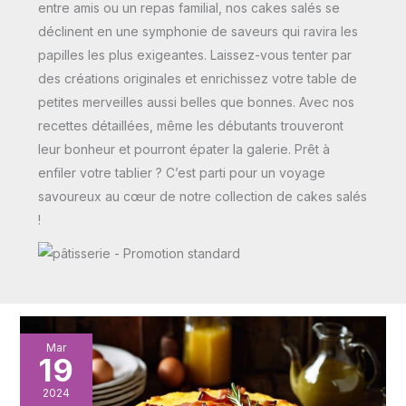
entre amis ou un repas familial, nos cakes salés se
déclinent en une symphonie de saveurs qui ravira les
papilles les plus exigeantes. Laissez-vous tenter par
des créations originales et enrichissez votre table de
petites merveilles aussi belles que bonnes. Avec nos
recettes détaillées, même les débutants trouveront
leur bonheur et pourront épater la galerie. Prêt à
enfiler votre tablier ? C’est parti pour un voyage
savoureux au cœur de notre collection de cakes salés
!
Savourez
Mar
19
l’authenticité
avec
2024