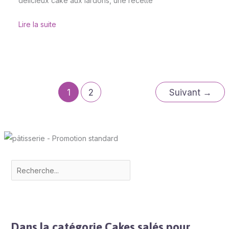
délicieux cake aux lardons, une recette
Lire la suite
1
2
Suivant
→
Dans la catégorie Cakes salés pour