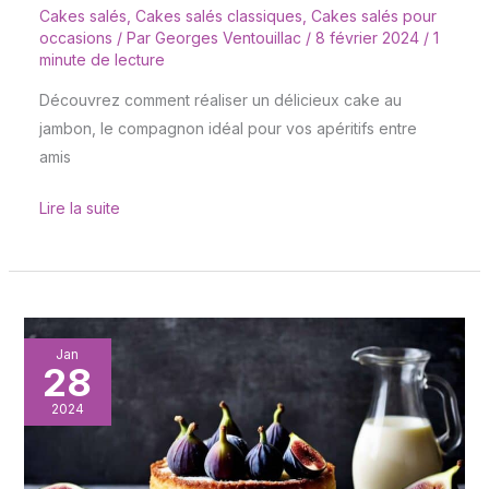
Cakes salés
,
Cakes salés classiques
,
Cakes salés pour
occasions
/ Par
Georges Ventouillac
/
8 février 2024
/
1
minute de lecture
Découvrez comment réaliser un délicieux cake au
jambon, le compagnon idéal pour vos apéritifs entre
amis
Lire la suite
Cake
Jan
28
aux
figues
2024
et
au