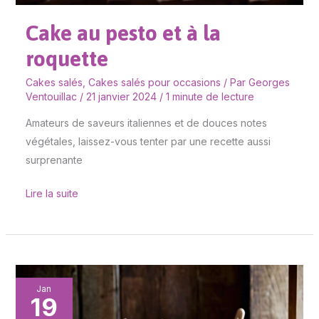
Cake au pesto et à la
roquette
Cakes salés
,
Cakes salés pour occasions
/ Par
Georges
Ventouillac
/
21 janvier 2024
/
1 minute de lecture
Amateurs de saveurs italiennes et de douces notes
végétales, laissez-vous tenter par une recette aussi
surprenante
Lire la suite
Recette
Jan
19
facile