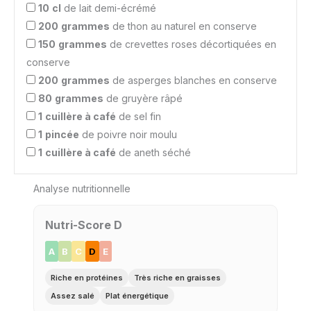
10
cl
de lait demi-écrémé
200
grammes
de thon au naturel en conserve
150
grammes
de crevettes roses décortiquées en
conserve
200
grammes
de asperges blanches en conserve
80
grammes
de gruyère râpé
1
cuillère à café
de sel fin
1
pincée
de poivre noir moulu
1
cuillère à café
de aneth séché
Analyse nutritionnelle
Nutri-Score D
A
B
C
D
E
Riche en protéines
Très riche en graisses
Assez salé
Plat énergétique