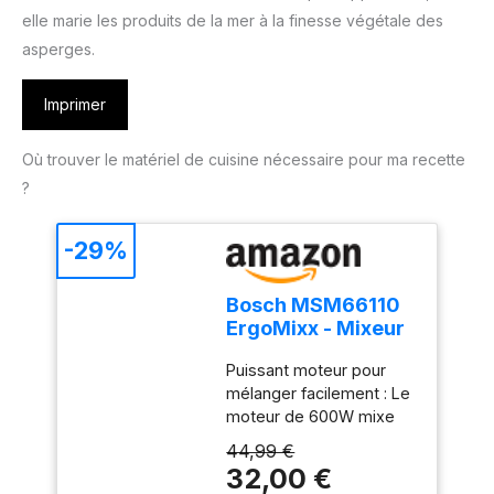
elle marie les produits de la mer à la finesse végétale des
asperges.
Imprimer
Où trouver le matériel de cuisine nécessaire pour ma recette
?
-29%
Bosch MSM66110
ErgoMixx - Mixeur
plongeant, 2
Puissant moteur pour
vitesses
mélanger facilement : Le
moteur de 600W mixe
sans effort les
44,99 €
ingrédients les plus durs
32,00 €
; préparez de