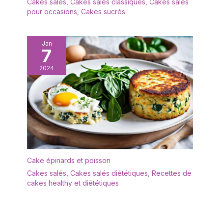
Cakes salés
,
Cakes salés classiques
,
Cakes salés
mini-desserts. Laissez
pour occasions
,
Cakes sucrés
libre cours à votre
créativité pour dresser
des assiettes dignes
Jan
7
d'un restaurant
2024
Cake épinards et poisson
Cakes salés
,
Cakes salés diététiques
,
Recettes de
cakes healthy et diététiques