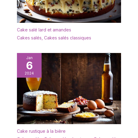
ENTRETIEN FACILE AU
remplacement gratuit si
LAVE-VAISSELLE :
les plateaux arrivent
Profitez d'un confort
cassés
absolu après vos
réceptions. Nos
Cake salé lard et amandes
coupelles en verre sont
Cakes salés
,
Cakes salés classiques
conçues pour résister au
lave-vaisselle,
garantissant un
Jan
nettoyage rapide et sans
6
effort. Fini la corvée de la
vaisselle à la main,
2024
gardez l'éclat du neuf
après chaque lavage
PRÉPARATION CULINAIRE
ET CRÉATIVITÉ : Un outil
indispensable pour les
chefs amateurs. Utilisez
ces petits bols pour
organiser vos
ingrédients, mesurer vos
Cake rustique à la bière
épices ou présenter des