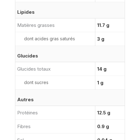
Lipides
Matières grasses
11.7 g
dont acides gras saturés
3 g
Glucides
Glucides totaux
14 g
dont sucres
1 g
Autres
Protéines
12.5 g
Fibres
0.9 g