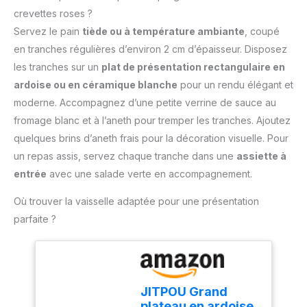
livré avec un gobelet
ingrédients durs tels que
crevettes roses ?
pratique pour mesurer et
les os, les glaçons et les
Servez le pain
tiède ou à température ambiante
, coupé
mixer directement les
noix décortiquées
ingrédients, simplifiant la
en tranches régulières d’environ 2 cm d’épaisseur. Disposez
Fonction 6-en-1: Le
préparation des repas
les tranches sur un
plat de présentation rectangulaire en
mélangeur à main a des
Contenu de la livraison :
fonctions 6-en-un, qui
ardoise ou en céramique blanche
pour un rendu élégant et
Mixeur plongeant
peuvent être utilisées de
moderne. Accompagnez d’une petite verrine de sauce au
ErgoMixx 600 W avec 2
différentes manières. Elle
vitesses et gobelet
fromage blanc et à l’aneth pour tremper les tranches. Ajoutez
est équipée d'un bol
doseur
quelques brins d’aneth frais pour la décoration visuelle. Pour
mélangeur et peut être
utilisée pour mélanger la
un repas assis, servez chaque tranche dans une
assiette à
viande et les légumes.
entrée
avec une salade verte en accompagnement.
Le godet mélangeur peut
être utilisé pour le jus, la
Où trouver la vaisselle adaptée pour une présentation
purée, etc., et le
parfaite ?
mélangeur peut être
utilisé pour mélanger les
blancs d'œufs Fonction
de turbocompression: le
baton de cuisson a une
JITPOU Grand
fonction de
plateau en ardoise