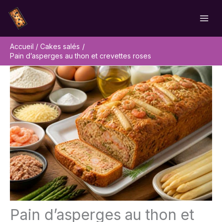
Aller
Rechercher
au
contenu
Accueil
Cakes salés
Pain d’asperges au thon et crevettes roses
Pain d’asperges au thon et