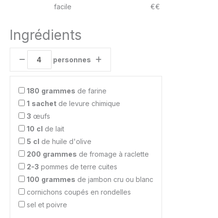
facile
€€
Ingrédients
personnes
180
grammes
de farine
1
sachet
de levure chimique
3
œufs
10
cl
de lait
5
cl
de huile d'olive
200
grammes
de fromage à raclette
2-3
pommes de terre cuites
100
grammes
de jambon cru ou blanc
cornichons coupés en rondelles
sel et poivre