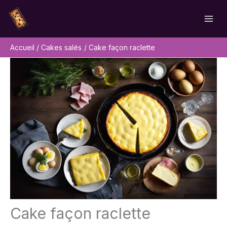
Aller
Rechercher
au
contenu
Accueil
Cakes salés
Cake façon raclette
Cake façon raclette