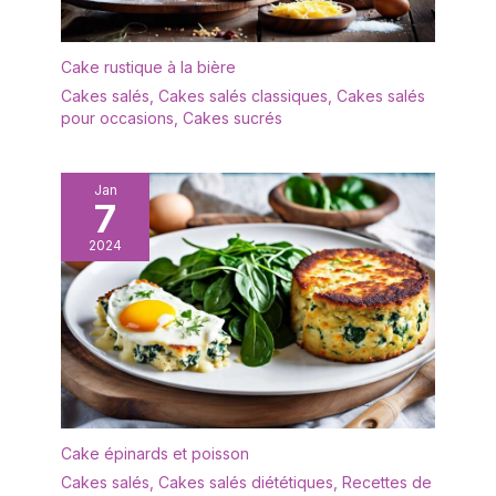
Cake rustique à la bière
Cakes salés
,
Cakes salés classiques
,
Cakes salés
pour occasions
,
Cakes sucrés
Jan
7
2024
Cake épinards et poisson
Cakes salés
,
Cakes salés diététiques
,
Recettes de