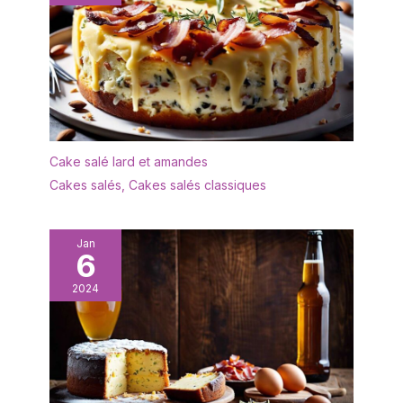
Cake salé lard et amandes
Cakes salés
,
Cakes salés classiques
Jan
6
2024