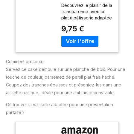
Cake en Verre
Fabrique en aluminium
Découvrez le plaisir de la
31x12 cm
100 pourcent recycle :
transparence avec ce
Jusqu'à deux fois plus
plat à pâtisserie adaptée
résistant que l'aluminium
à toutes les
9,75 €
traditionnel alliage ultra
gourmandises Verre
écologique, nécessitant
borosilicate : résistant
jusqu'à 95 pourcent
aux chocs thermiques :
d'énergie en moins pour
de -40° jusqu'à 300° +
sa fabrication aluminium
idéal cuisson homogène
recyclé comparé à
Comment présenter
Idéal pour préparer votre
l'extraction d'aluminium
cake préféré avec un
Servez ce cake démoulé sur une planche de bois. Pour une
neuf Eco-responsable :
effet lissé : on adore !
touche de couleur, parsemez de persil plat frais haché.
Produit recyclable avec
Vous pouvez déposer
revêtement antiadhésif
Coupez des tranches épaisses et présentez-les dans une
votre plat au congélateur,
sûr (pas de pfoa, pas de
assiette rustique, idéale pour une ambiance conviviale.
four, lave-vaisselle ainsi
plomb, pas de cadmium)
qu'au micro-onde
contrôles plus stricts que
Où trouver la vaisselle adaptée pour une présentation
Matériau hygiénique
ceux exigés par la
résistant aux rayures -
parfaite ?
réglementation en
Dimensions : 28x11x8 cm
vigueur sur le contact
- Contenance : 1.7 L
alimentaire. Sans plomb