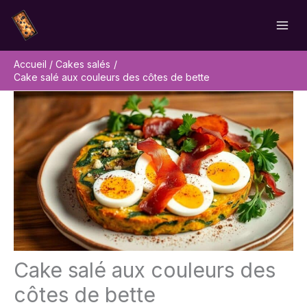
Aller
Rechercher
au
contenu
Accueil
Cakes salés
Cake salé aux couleurs des côtes de bette
Cake salé aux couleurs des
côtes de bette