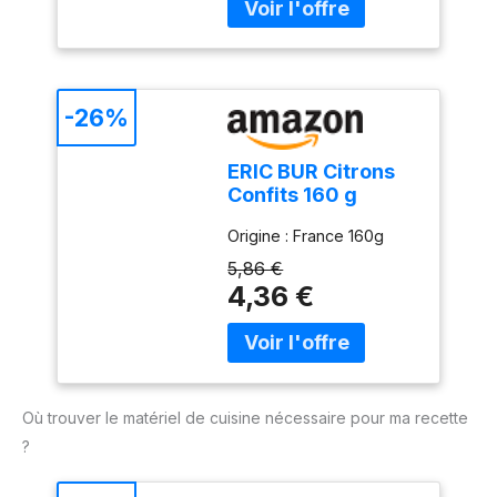
citron confit rentre dans
la préparation de
nombreux plats
traditionnels, comme le
tajine d’agneau aux
-26%
citrons confits et aux
olives, ou le poulet aux
ERIC BUR Citrons
citrons confits et au
Confits 160 g
gingembre, mais on
pourra aussi l’apprécier
Origine : France 160g
dans un tajine de
5,86 €
poisson.
4,36 €
Où trouver le matériel de cuisine nécessaire pour ma recette
?