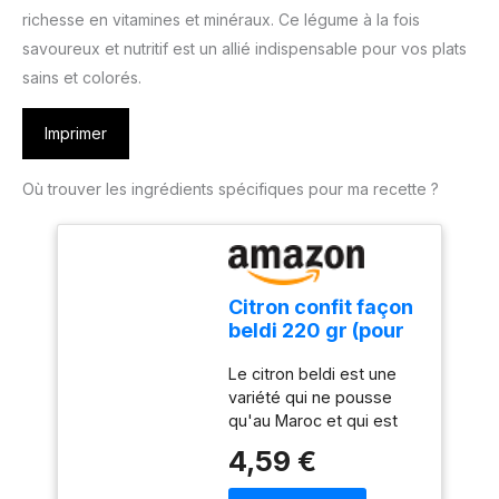
richesse en vitamines et minéraux. Ce légume à la fois
savoureux et nutritif est un allié indispensable pour vos plats
sains et colorés.
Imprimer
Où trouver les ingrédients spécifiques pour ma recette ?
Citron confit façon
beldi 220 gr (pour
plats salés)
Le citron beldi est une
variété qui ne pousse
qu'au Maroc et qui est
essentiel pour préparer
4,59 €
des tajines dans le
respect de la tradition. Le