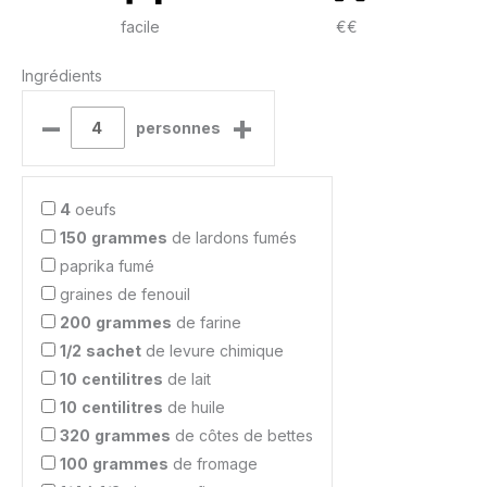
facile
€€
Ingrédients
–
+
personnes
4
oeufs
150
grammes
de lardons fumés
paprika fumé
graines de fenouil
200
grammes
de farine
1/2
sachet
de levure chimique
10
centilitres
de lait
10
centilitres
de huile
320
grammes
de côtes de bettes
100
grammes
de fromage