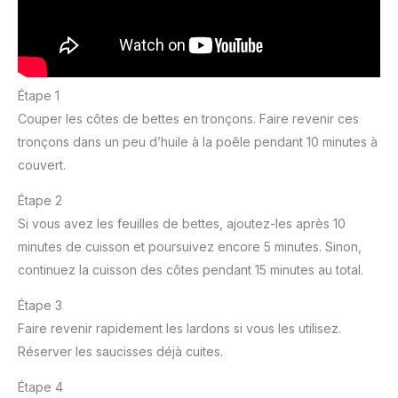
Étape 1
Couper les côtes de bettes en tronçons. Faire revenir ces
tronçons dans un peu d’huile à la poêle pendant 10 minutes à
couvert.
Étape 2
Si vous avez les feuilles de bettes, ajoutez-les après 10
minutes de cuisson et poursuivez encore 5 minutes. Sinon,
continuez la cuisson des côtes pendant 15 minutes au total.
Étape 3
Faire revenir rapidement les lardons si vous les utilisez.
Réserver les saucisses déjà cuites.
Étape 4