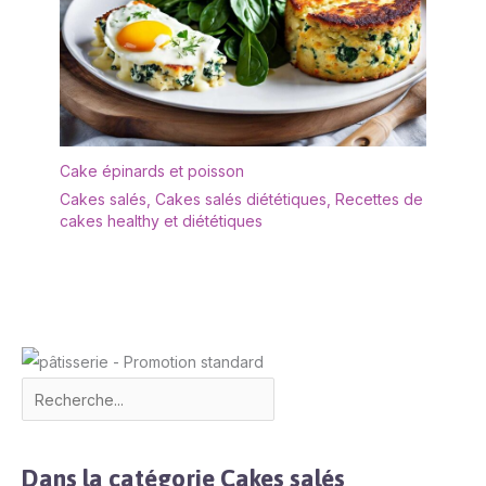
(grandes et petites,
assiettes creuses, bols
et tasses) et plusieurs
pièces. Service combiné,
tous en différentes
couleurs
Cake épinards et poisson
Cakes salés
,
Cakes salés diététiques
,
Recettes de
cakes healthy et diététiques
Dans la catégorie Cakes salés