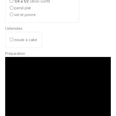
1/4 à 1/2
citron confit
persil plat
sel et poivre
Ustensiles
moule à cake
Préparation