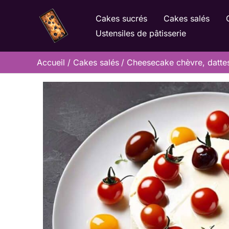
Aller
Cakes sucrés
Cakes salés
au
Ustensiles de pâtisserie
contenu
Accueil
Cakes salés
Cheesecake chèvre, dattes 