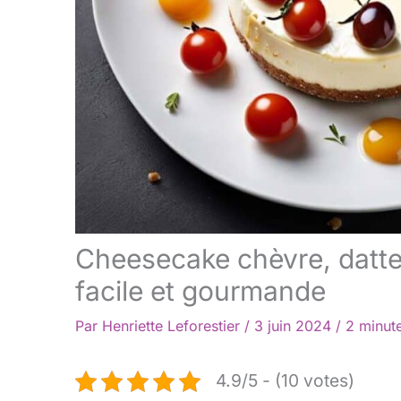
Cheesecake chèvre, dattes
facile et gourmande
Par
Henriette Leforestier
/
3 juin 2024
/
2 minute
4.9/5 - (10 votes)