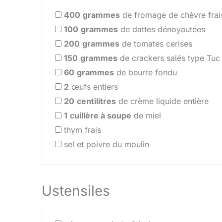
400
grammes
de fromage de chèvre frai
100
grammes
de dattes dénoyautées
200
grammes
de tomates cerises
150
grammes
de crackers salés type Tuc
60
grammes
de beurre fondu
2
œufs entiers
20
centilitres
de crème liquide entière
1
cuillère à soupe
de miel
thym frais
sel et poivre du moulin
Ustensiles