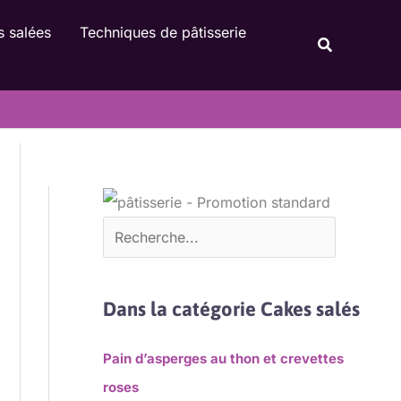
Rechercher
s salées
Techniques de pâtisserie
Recherche
Dans la catégorie Cakes salés
Pain d’asperges au thon et crevettes
roses