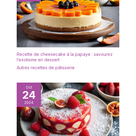
les soupes de la cuisine
empilées pour
à la table, en les gardant
économiser de l'espace
chaudes. Les plats
de stockage et rendre
couverts conservent
votre cuisine plus
également les restes au
rangée. ✅【Facile à
réfrigérateur sans
nettoyer et à ranger】
compromettre le goût.
Notre sauce dish tray est
POIGNÉE ROBUSTE : Nos
très facile à nettoyer, il
cocottes disposent de
Recette de cheesecake à la papaye : savourez
suffit de l'essuyer
poignées robustes avec
l’exotisme en dessert
doucement avec de
une prise en main
Autres recettes de pâtisserie
l'eau tiède et du
confortable. Ce design
détergent. De plus, ils
assure l'équilibre du
vont au lave-vaisselle, et
poids et empêche vos
leur surface lisse et leur
Oct
mains de toucher des
24
conception antiadhésive
surfaces chaudes tout en
garantissent que les
2024
manipulant des plats
aliments ne collent pas
chauds. Que vous les
facilement à la vaisselle,
sortiez du micro-ondes
ce qui facilite le
ou que vous les placiez
nettoyage. Lorsque vous
dans le four, ils sont
ne les utilisez pas, la
faciles à manipuler. Ce