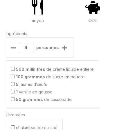
moyen
€€€
Ingrédients
–
+
personnes
500
millilitres
de crème liquide entière
100
grammes
de sucre en poudre
5
jaunes d’œufs
1
vanille en gousse
50
grammes
de cassonade
Ustensiles
chalumeau de cuisine