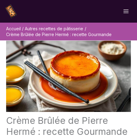
Aller
Rechercher
au
contenu
Accueil
Autres recettes de pâtisserie
Crème Brûlée de Pierre Hermé : recette Gourmande
Crème Brûlée de Pierre
Hermé : recette Gourmande