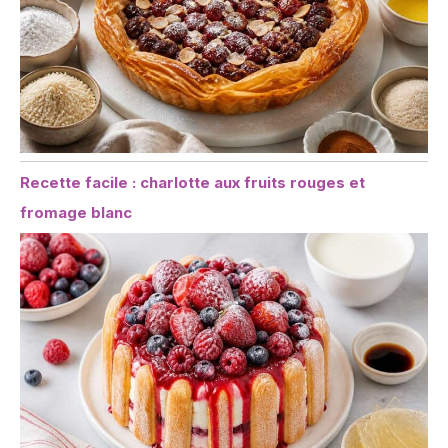
les taches noires sont
inévitables. Ce sont des
phénomènes de
processus normaux et
n'affectent pas
l'utilisation et la beauté
des produits.
Recette facile : charlotte aux fruits rouges et
fromage blanc