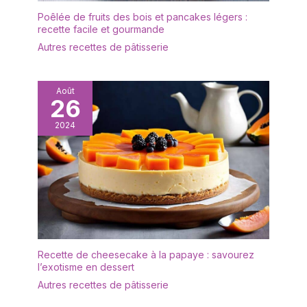
température, ces bols
Poêlée de fruits des bois et pancakes légers :
blancs présentent une
recette facile et gourmande
surface lisse, brillante et
Autres recettes de pâtisserie
facile à nettoyer. Leur
style simple et
intemporel s’accorde
facilement avec
Août
26
différents services de
table et styles de cuisine.
2024
Design empilable et gain
de place: La forme
évasée avec un bord
large et une base plus
étroite permet d’empiler
facilement les bols
lorsqu’ils ne sont pas
utilisés. Ils se rangent
proprement dans les
Recette de cheesecake à la papaye : savourez
placards, les tiroirs ou
l’exotisme en dessert
sur les étagères, tout en
Autres recettes de pâtisserie
gardant votre cuisine
bien organisée. Utilisation