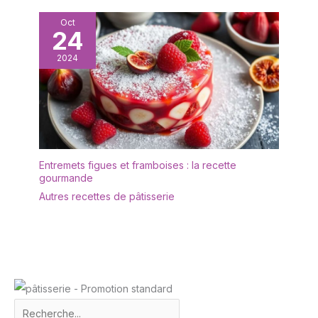
polyvalente: Ces
Oct
ramequins en porcelaine
24
conviennent pour servir
desserts, glaces, fruits,
2024
sauces, condiments,
trempettes, apéritifs,
puddings, riz en petite
portion ou
accompagnements. Ils
sont compatibles avec le
micro-ondes, le four, le
Entremets figues et framboises : la recette
gourmande
congélateur et le lave-
vaisselle.
Autres recettes de pâtisserie