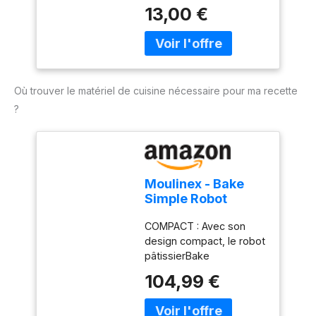
suffit de mélanger la
13,00 €
poudre instantanée dans
de l'eau froide Beurre
pour trekking 250 g de
beurre en poudre pour
350 g de beurre
Où trouver le matériel de cuisine nécessaire pour ma recette
?
Moulinex - Bake
Simple Robot
Pâtissier compact
COMPACT : Avec son
fouet, batteur et
design compact, le robot
crochet
pâtissierBake
Simples'adapte
104,99 €
parfaitement à toutes les
cuisines - sataillen'est
pas plus grande qu'une