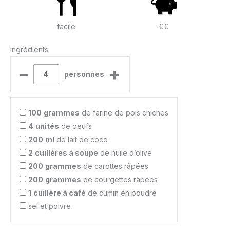
facile
€€
Ingrédients
–
+
personnes
100
grammes
de farine de pois chiches
4
unités
de oeufs
200
ml
de lait de coco
2
cuillères à soupe
de huile d’olive
200
grammes
de carottes râpées
200
grammes
de courgettes râpées
1
cuillère à café
de cumin en poudre
sel et poivre