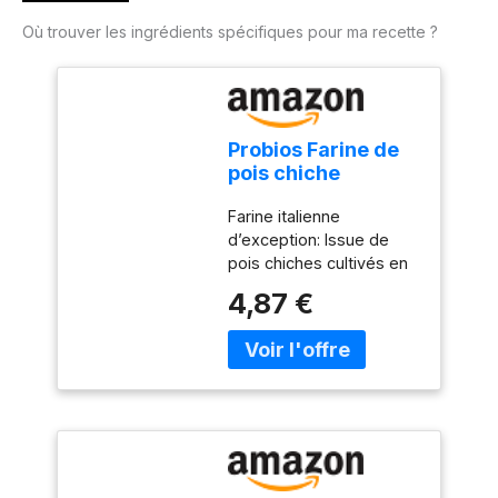
Où trouver les ingrédients spécifiques pour ma recette ?
Probios Farine de
pois chiche
biologique - Sans
Farine italienne
gluten - Riche en
d’exception: Issue de
protéines et en
pois chiches cultivés en
fibres - 375 g
Italie, cette Farine
4,87 €
Italienne est finement
moulue pour préserver
sa texture naturelle et
son arôme délicat, idéale
pour des recettes
authentiques et
créatives. Ingrédient
naturellement sans
gluten: Cette Sans Gluten