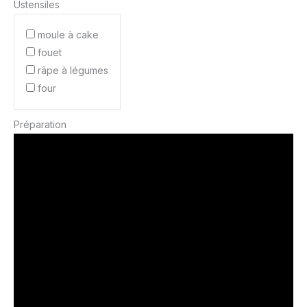
Ustensiles
moule à cake
fouet
râpe à légumes
four
Préparation