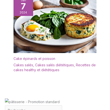
Jan
vaisselle. Il suffit de rincer
7
à l'eau tiède et au savon
ou de le mettre au lave-
2024
vaisselle pour un
nettoyage rapide.
Cake épinards et poisson
Cakes salés
,
Cakes salés diététiques
,
Recettes de
cakes healthy et diététiques