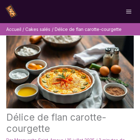
Aller
Rechercher
au
contenu
Accueil
Cakes salés
Délice de flan carotte-courgette
Délice de flan carotte-
courgette