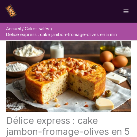
Aller
Rechercher
au
contenu
Accueil
Cakes salés
Délice express : cake jambon-fromage-olives en 5 min
Délice express : cake
jambon-fromage-olives en 5