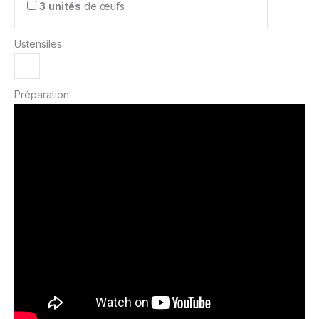
3
unités
de œufs
Ustensiles
Préparation