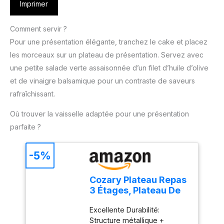
Imprimer
Comment servir ?
Pour une présentation élégante, tranchez le cake et placez
les morceaux sur un plateau de présentation. Servez avec
une petite salade verte assaisonnée d’un filet d’huile d’olive
et de vinaigre balsamique pour un contraste de saveurs
rafraîchissant.
Où trouver la vaisselle adaptée pour une présentation
parfaite ?
-5%
Cozary Plateau Repas
3 Étages, Plateau De
Service Bois
Excellente Durabilité:
28.9x12.5x1.2cm,
Structure métallique +
Support Gateau,