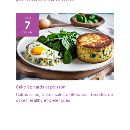
réunions de famille, les
fêtes, les mariages, les
baptêmes et toute autre
Jan
7
occasion où l'on présente
des aliments. De plus, c'est
2024
une solution pratique pour le
rangement quotidien, qui
vous permet de garder votre
cuisine et votre salle de bain
bien rangées. Ce plateau
decoratif est un excellent
cadeau à offrir à vos amis ou
à votre famille
Cake épinards et poisson
Cakes salés
,
Cakes salés diététiques
,
Recettes de
cakes healthy et diététiques