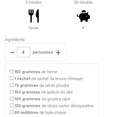
5 minutes
30 minutes
facile
€
Ingrédients
–
+
personnes
150
grammes
de farine
1
sachet
de sachet de levure chimique
75
grammes
de lait en poudre
150
grammes
de jambon en dés
100
grammes
de gruyère râpé
100
grammes
de olives vertes dénoyautées
80
millilitres
de huile d’olive