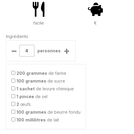
facile
€
Ingrédients
–
+
personnes
200
grammes
de farine
100
grammes
de sucre
1
sachet
de levure chimique
1
pincée
de sel
2
œufs
100
grammes
de beurre fondu
100
millilitres
de lait