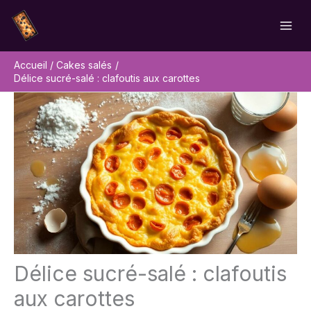
Aller
Rechercher
au
contenu
Accueil
Cakes salés
Délice sucré-salé : clafoutis aux carottes
Délice sucré-salé : clafoutis
aux carottes