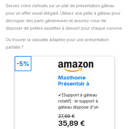
Servez votre clafoutis sur un plat de présentation gâteau
pour un effet visuel élégant. Utilisez une pelle à gâteau pour
découper des parts généreuses et assurez-vous de
disposer de petites assiettes à dessert pour chaque convive.
Où trouver la vaisselle adaptée pour une présentation
parfaite ?
-5%
Masthome
Présentoir à
Gâteau Sur Pied
✔[Support à gâteau
avec Couvercle,
rotatif] : le support à
6in1 Cloche à
gâteau dispose d'un
Gâteaux
plateau rotatif intégré qui
Multifonctionelle,
37,69 €
vous permet d'ajuster
Support Gâteau en
35,89 €
facilement la position du
Bois Rotatif pour