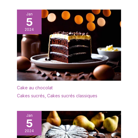
rincé avec un peu de
et réutilisables. Artisanat
liquide vaisselle et d'eau
fin: Les bords sont lisses
Jan
et est très facile à
5
et finement travaillés
entretenir. Afin de
pour éviter les blessures.
prolonger sa durée de
2024
La partie dentelée de la
vie, il est recommandé
pelle à tarte permet de
de ne pas le nettoyer au
couper et de soulever
lave-vaisselle. Après le
facilement des aliments
nettoyage, il doit être
durs tels que des
séché afin de le garder
lasagnes ou des pizzas.
au sec. ✔[Remarque
Le couteau intégré a une
importante] : si vous
lame tranchante qui
rencontrez des
permet de couper
difficultés, n'hésitez pas
Cake au chocolat
facilement les tartes et
à nous contacter. Nous
Cakes sucrés
,
Cakes sucrés classiques
les gâteaux en portions.
vous répondrons dans
La forme de la pelle à
les 24 heures.
gâteau est ergonomique
pour une prise en main
Jan
5
confortable et une bonne
surface de préhension.
2024
Facile à nettoyer : la