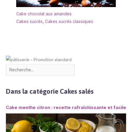
pouvez l'utiliser pour
servir des tartes et des
Cake chocolat aux amandes
gâteaux avec élégance.
Dans les entreprises
Cakes sucrés
,
Cakes sucrés classiques
gastronomiques, elles
peuvent être utilisées
pour le service quotidien
des produits de
boulangerie. Les
fonctions incluent de
couper des tartes et des
gâteaux avec le couteau,
ainsi que de soulever et
de servir les portions
avec la pelle à tarte. Le
Dans la catégorie Cakes salés
bord dentelé étend les
possibilités d'utilisation à
d'autres aliments tels
Cake menthe citron : recette rafraîchissante et facile
que les pizzas et les
lasagnes.