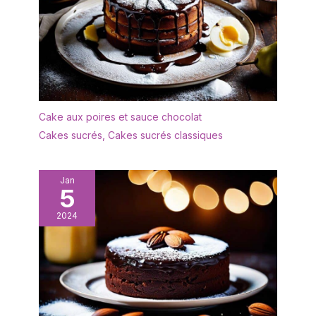
surface lisse a été polie
en plusieurs processus
pour éliminer facilement
les résidus alimentaires,
de sorte qu'elle peut
être facilement nettoyée
à la main et conserve
son éclat même après
Cake aux poires et sauce chocolat
des années d'utilisation,
Cakes sucrés
,
Cakes sucrés classiques
elle passe au lave-
vaisselle et vous fait
gagner du temps et de
Jan
l'énergie dans la cuisine.
5
Utilisation polyvalente:
Ces pelles à tarte
2024
conviennent aussi bien
pour les ménages que
pour les restaurants, les
cafés et les services de
restauration. Lors de
fêtes privées, vous