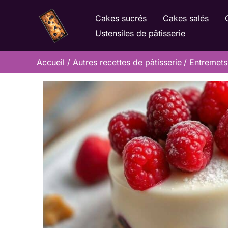
Aller
Cakes sucrés
Cakes salés
au
Ustensiles de pâtisserie
contenu
Accueil
Autres recettes de pâtisserie
Entremets 