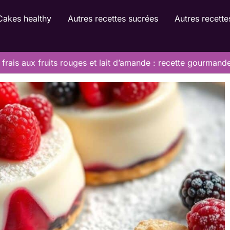
Cakes healthy
Autres recettes sucrées
Autres recette
frais aux fruits rouges et lait d’amande : recette gourmand