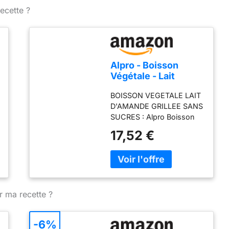
ecette ?
Alpro - Boisson
Végétale - Lait
d'Amande Grillée
BOISSON VEGETALE LAIT
Sans Sucres - 1L -
D'AMANDE GRILLEE SANS
Lot de 8x1L
SUCRES : Alpro Boisson
Végétale Lait d'Amande
17,52 €
Grillée est une alternative
100% végétale au lait
(sans lactose), et est à
base d'amandes
méditéranéennes grillées
SANS SUCRES AJOUTES :
r ma recette ?
Des amandes
soigneusement grillées et
-6%
provenant des régions