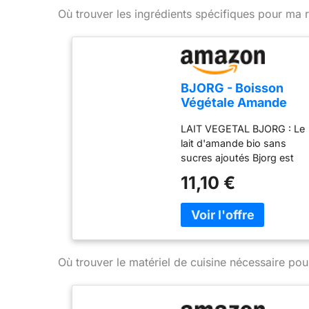
Où trouver les ingrédients spécifiques pour ma r
BJORG - Boisson
Végétale Amande
Sans Sucre - Bio - 6
LAIT VEGETAL BJORG : Le
x 1 L
lait d'amande bio sans
sucres ajoutés Bjorg est
une boisson végétale, à
11,10 €
boire ou à intégrer dans
vos recettes, au
merveilleux goût
d'amande, pour répondre
à toutes vos envies
gourmandes LES ATOUTS
Où trouver le matériel de cuisine nécessaire pou
DE CETTE BOISSON
VEGETALE : Ce lait
d'amande pauvre en