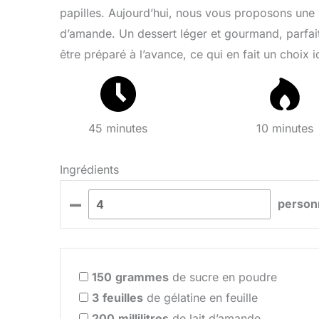
papilles. Aujourd’hui, nous vous proposons une re
d’amande. Un dessert léger et gourmand, parfait 
être préparé à l’avance, ce qui en fait un choix i
45 minutes
10 minutes
Ingrédients
–
person
150
grammes
de sucre en poudre
3
feuilles
de gélatine en feuille
200
millilitres
de lait d’amande