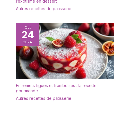
l’exotisme en dessert
de deux lames de
Que vous décoriez un
dimensions courantes de
Autres recettes de pâtisserie
gros gâteau ou des
15 cm et 20 cm
cupcakes, les spatules à
(correspondant à une
glaçage de différentes
longueur totale de 27 cm
Oct
tailles feront
24
et 32 cm). L'association
certainement des
raisonnée des tailles
merveilles. Parfait pour
2024
permet de répondre de
glacer les gâteaux, les
manière flexible à
brownies, les desserts,
différents besoins
les pâtisseries, les
d'opération, tels que le
biscuits, les crêpes, le
lissage de grands
fromage, les gâteaux et
gâteaux et la décoration
les cupcakes . 【Passe
de petits cupcakes,
au lave-vaisselle】 : la
Entremets figues et framboises : la recette
s'adaptant à tous les
gourmande
lame de chaque spatule
scénarios de pâtisserie.
à glaçage coudée est
Autres recettes de pâtisserie
【Utilisations
durable et a une surface
polyvalentes】Cette
lisse. La lame est en
spatule coudée
acier inoxydable de
pâtisserie lissage
qualité alimentaire de
possède une excellente
haute qualité, le spatule