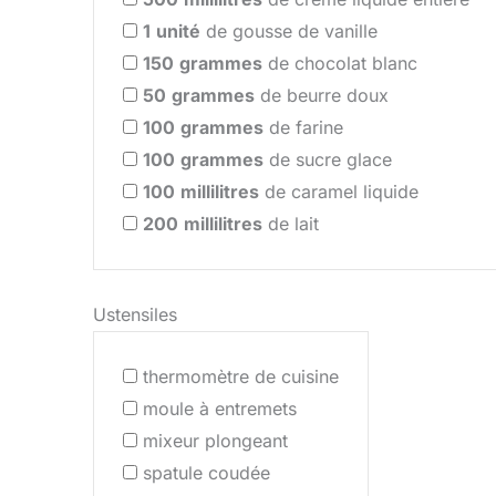
1
unité
de gousse de vanille
150
grammes
de chocolat blanc
50
grammes
de beurre doux
100
grammes
de farine
100
grammes
de sucre glace
100
millilitres
de caramel liquide
200
millilitres
de lait
Ustensiles
thermomètre de cuisine
moule à entremets
mixeur plongeant
spatule coudée