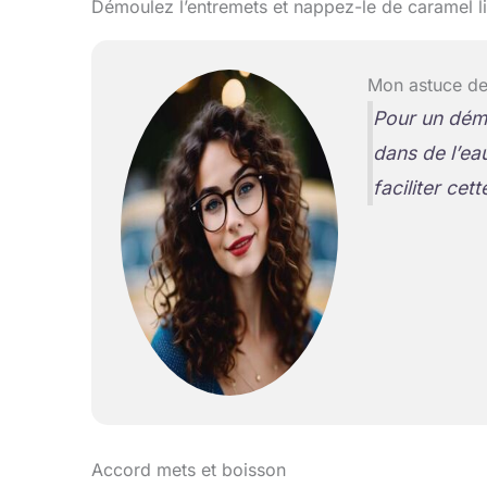
Démoulez l’entremets et nappez-le de caramel li
Mon astuce de
Pour un démo
dans de l’ea
faciliter cet
Accord mets et boisson