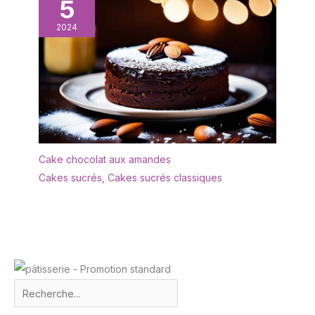
5
à votre réfrigérateur ou
efficacement l'espace limité
le suspendre n'importe
de la table et garantit une
2024
où. Après utilisation, il
présentation élégante.
suffit d'essuyer ou de
Lorsqu'il n'est pas utilisé, les
rincer la sonde
3 étagères du plateau
peuvent être démontées et
empilées pour un rangement
pratique Convient à de
Nombreuses Occasions et à
de Multiples Usages: Ce
plateau buffet à trois
Cake chocolat aux amandes
étagères est idéal pour les
Cakes sucrés
,
Cakes sucrés classiques
petits-déjeuners, les dîners,
les fêtes d'anniversaire, les
réunions de famille, les
fêtes, les mariages, les
baptêmes et toute autre
occasion où l'on présente
des aliments. De plus, c'est
une solution pratique pour le
rangement quotidien, qui