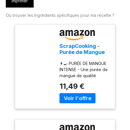
Imprimer
Où trouver les ingrédients spécifiques pour ma recette ?
ScrapCooking -
Purée de Mangue
500 g - Purée de
👨‍🍳 PURÉE DE MANGUE
Fruits pour
INTENSE - Une purée de
Pâtisserie -
mangue de qualité
Macarons,
professionnelle pour
Mousses, Gelées,
11,49 €
donner un goût de fruit
Gâteaux,
exotique pur et intense à
Ganaches,
vos pâtisseries. Pratique,
Nappages, Coulis,
elle s’intègre dans toutes
Glaces, Smoothies,
vos préparations :
Cocktails -
gâteaux, mousses,
Fabriqué en France
macarons, gelées,
- 4762