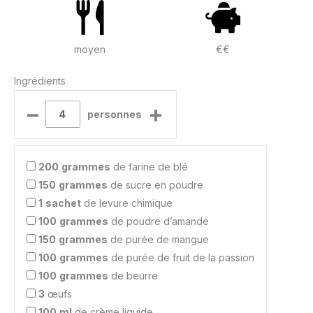
moyen
€€
Ingrédients
–
+
personnes
200
grammes
de farine de blé
150
grammes
de sucre en poudre
1
sachet
de levure chimique
100
grammes
de poudre d’amande
150
grammes
de purée de mangue
100
grammes
de purée de fruit de la passion
100
grammes
de beurre
3
œufs
100
ml
de crème liquide