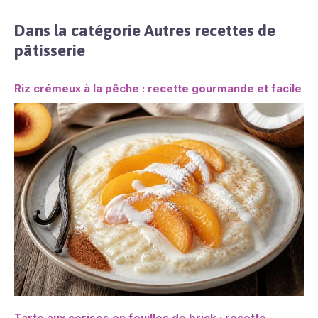
vous permet de garder votre
cuisine et votre salle de bain
Dans la catégorie Autres recettes de
bien rangées. Ce plateau
pâtisserie
decoratif est un excellent
cadeau à offrir à vos amis ou
à votre famille
Riz crémeux à la pêche : recette gourmande et facile
Tarte aux cerises en feuilles de brick : recette