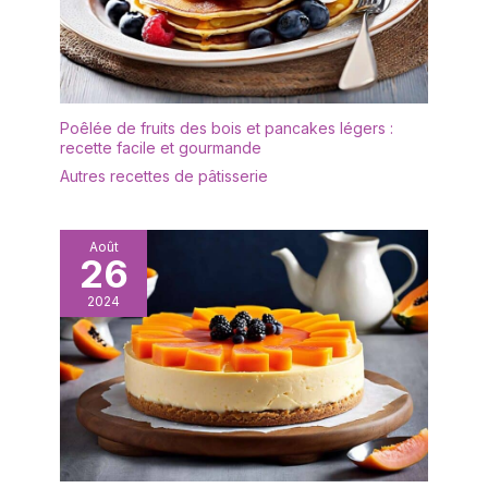
Pratique à Ranger:
prolonger sa durée de
Surface lisse anti-taches
vie, il est recommandé
sans résidus d’odeurs,
de ne pas le nettoyer au
lavage rapide à la main
lave-vaisselle. Après le
avec de l’eau
nettoyage, il doit être
savonneuse. Compatible
séché afin de le garder
Poêlée de fruits des bois et pancakes légers :
lave-vaisselle jusqu’à
recette facile et gourmande
au sec. ✔[Remarque
65°C, sans risque de
importante] : si vous
Autres recettes de pâtisserie
déformation. Léger
rencontrez des
(1,2kg) et compact
difficultés, n'hésitez pas
(31×31×21cm), il se range
à nous contacter. Nous
Août
facilement dans tous les
26
vous répondrons dans
placards de cuisine sans
les 24 heures.
encombrement. Aucun
2024
assemblage requis, prêt
à l’emploi à la réception.
Cadeau Élégant pour
Toutes
Occasions+Garantie
Légale: Emballage soigné
et design moderne
parfait comme cadeau