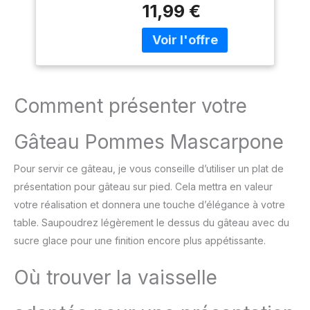
HAUTE RESISTANCE ET
11,99 €
résistant que l'aluminium
DURABILITE : fabriqué en
traditionnel Alliage ultra
aluminium 100 % recyclé,
écologique, nécessitant
2 fois plus résistant que
jusqu'à 95 percent
l'aluminium classique
d'énergie en moins pour
CUISSON PARFAITE :
sa fabrication ; Aluminium
diffusion homogène de
recyclé comparé à
Comment présenter votre
chaleur FABRIQUE EN
l'extraction d'aluminium
ALUMINIUM 100%
neuf ECO-RESPONSABLE
RECYCLE : jusqu'à 2 fois
Gâteau Pommes Mascarpone
: produit recyclable avec
plus résistant que
revêtement antiadhésif
l'aluminium traditionnel ;
sûr (pas de PFOA, pas de
Pour servir ce gâteau, je vous conseille d’utiliser un plat de
Alliage ultra écologique
plomb, pas de cadmium)
présentation pour gâteau sur pied. Cela mettra en valeur
nécessitant jusqu'à 95%
; Contrôles plus stricts
d'énergie en moins pour
votre réalisation et donnera une touche d’élégance à votre
que ceux exigés par la
sa fabrication ECO-
table. Saupoudrez légèrement le dessus du gâteau avec du
réglementation en
RESPONSABLE : produit
sucre glace pour une finition encore plus appétissante.
vigueur sur le contact
recyclable FACILE A
alimentaire. Sans plomb
NETTOYER : compatible
ni cadmium signifie sans
Où trouver la vaisselle
lave-vaisselle FABRIQUE
addition intentionnelle de
EN France
plomb et cadmium dans