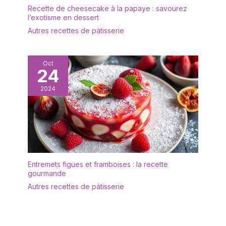
de crémaillère, mariage,
Recette de cheesecake à la papaye : savourez
l’exotisme en dessert
anniversaire ou Noël.
Convient aux pique-
Autres recettes de pâtisserie
niques, camping et
réceptions. Bénéficiez de
la garantie légale de
Oct
24
conformité 2 ans et 14
jours de rétractation
2024
sans frais conformément
à la législation française,
pour un achat sans
risque.
Entremets figues et framboises : la recette
gourmande
Autres recettes de pâtisserie