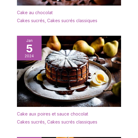
grand plateau de service
rebords empêchent les
mesure L 35,3 × W 14,7
déversements, gardent
Cake au chocolat
cm. Taille appropriée
le comptoir et la table
pour contenir et afficher
Cakes sucrés
,
Cakes sucrés classiques
propres. Cadeau idéal
du fromage, des
pour la fête des mères,
gâteaux, de la viande,
la fête des pères
des fruits, des biscuits,
Jan
EMBALLAGE: Un
5
des collations et des
emballage bien conçu
pâtisseries. Bon pour le
protège la vaisselle en
2024
brunch, le dîner, la fête,
toute sécurité pendant le
le mariage et bien
transport. Nous vous
d'autres occasions. Le
offrirons un
plateau de service
remplacement gratuit si
Wishdeco peut être
les plateaux arrivent
utilisé non seulement
cassés
comme apéritif, mais
aussi comme plateau de
service pour les steaks
Cake aux poires et sauce chocolat
de taille moyenne avec
Cakes sucrés
,
Cakes sucrés classiques
accompagnements
DESIGN: L'ensemble
d'assiettes est d'un