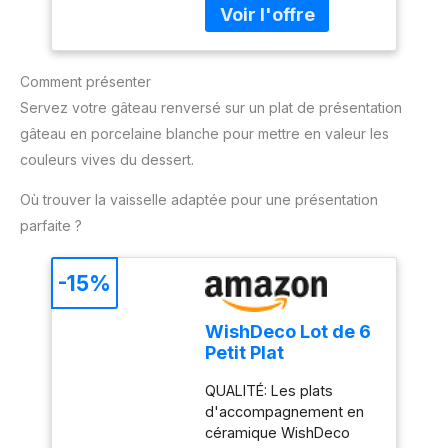
s01__bullet">5 vitesses
(HR3741/00)
marque en magasin
durables. Design
+ fonction Turbo</li> <li
(RSP), données 2018
ergonomique et facile
class="p-
Fabriqué en France
d'utilisation : Poignée
s01__bullet">Gris
ergonomique et bouton
Comment présenter
cachemire</li> </ul>
d'éjection pratique pour
Servez votre gâteau renversé sur un plat de présentation
une utilisation
gâteau en porcelaine blanche pour mettre en valeur les
confortable et un
changement rapide des
couleurs vives du dessert.
accessoires. Compact et
Où trouver la vaisselle adaptée pour une présentation
pratique pour un usage
quotidien : Léger, doté
parfaite ?
d'un câble de 1 mètre et
d'un design compact, ce
-15%
mixeur est facile à ranger
et parfait pour toutes vos
tâches de cuisine.
WishDeco Lot de 6
Petit Plat
Rectangulaire,
QUALITÉ: Les plats
Assiette Blanche
d'accompagnement en
23x12 cm, Plat
céramique WishDeco
Service Porcelaine,