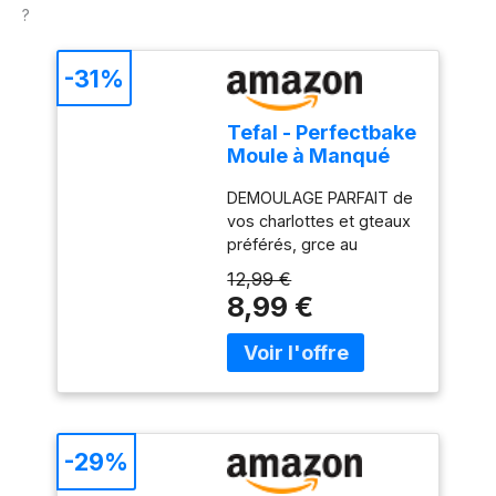
?
-31%
Tefal - Perfectbake
Moule à Manqué
Aluminium 100%
DEMOULAGE PARFAIT de
Recyclé - 26cm
vos charlottes et gteaux
préférés, grce au
revêtement antiadhésif
12,99 €
exclusif de ce moule
8,99 €
HAUTE RESISTANCE ET
DURABILITE : ce moule à
gteau est fabriqué en
aluminium 100 percent
recyclé, 2 fois plus
résistant que l'aluminium
classique DES
-29%
RESULTATS DE CUISSON