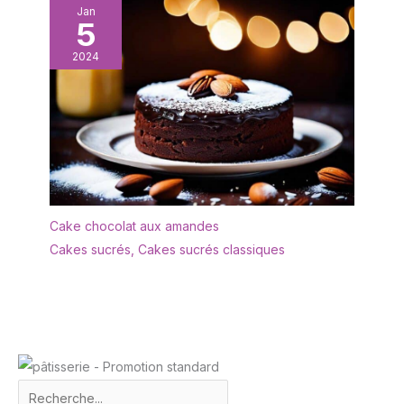
Jan
blanc éclatant avec une
5
forme rectangulaire
ergonomique et un
2024
rebord étroit. Les
rebords empêchent les
déversements, gardent
le comptoir et la table
propres. Cadeau idéal
pour la fête des mères,
la fête des pères
EMBALLAGE: Un
emballage bien conçu
Cake chocolat aux amandes
protège la vaisselle en
Cakes sucrés
,
Cakes sucrés classiques
toute sécurité pendant le
transport. Nous vous
offrirons un
remplacement gratuit si
les assiettes
rectangulaires arrivent
cassés