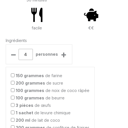
facile
€€
Ingrédients
–
+
personnes
150
grammes
de farine
200
grammes
de sucre
100
grammes
de noix de coco râpée
100
grammes
de beurre
3
pièces
de œufs
1
sachet
de levure chimique
200
ml
de lait de coco
200
grammes
de confiture de fraises