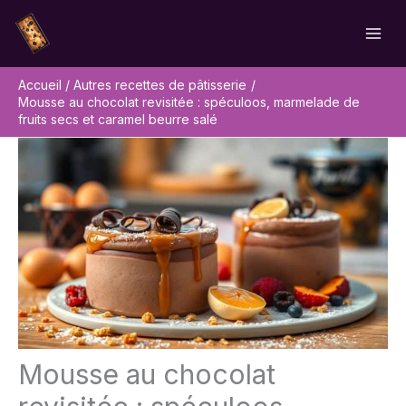
Aller
Rechercher
au
contenu
Accueil
Autres recettes de pâtisserie
Mousse au chocolat revisitée : spéculoos, marmelade de
fruits secs et caramel beurre salé
Mousse au chocolat