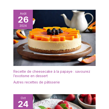
élégante, parfaite pour
machine, le micro-ondes
les fêtes de Noël, les
et le four. [Taille]
anniversaires, les
Diamètre : 33 cm/13
Août
banquets, les
26
pouces, conception sur
rassemblements, les
les côtés larges, peut
mariages et diverses
2024
éviter les déversements
fêtes, telles que la Saint-
et garder la table à
Valentin, Pâques,
manger propre, 12
Halloween, Thanksgiving,
assiettes de
etc.
présentation dorées
incluses, suffisantes pour
divers grands et petits
banquets, fêtes,
rassemblements.
Recette de cheesecake à la papaye : savourez
[Applicable] Apparence
l’exotisme en dessert
élégante, parfaite pour
Autres recettes de pâtisserie
les fêtes de Noël, les
anniversaires, les
banquets, les
Oct
rassemblements, les
24
mariages et diverses