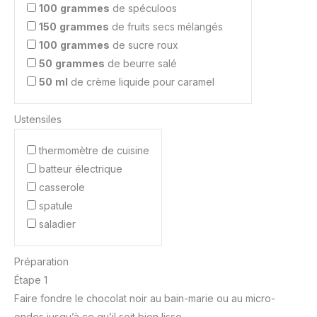
100
grammes
de spéculoos
150
grammes
de fruits secs mélangés
100
grammes
de sucre roux
50
grammes
de beurre salé
50
ml
de crème liquide pour caramel
Ustensiles
thermomètre de cuisine
batteur électrique
casserole
spatule
saladier
Préparation
Étape 1
Faire fondre le chocolat noir au bain-marie ou au micro-
ondes jusqu’à ce qu’il soit bien lisse.