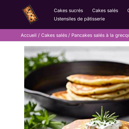
Aller
Cakes sucrés
Cakes salés
au
Ustensiles de pâtisserie
contenu
Accueil
Cakes salés
Pancakes salés à la grecque