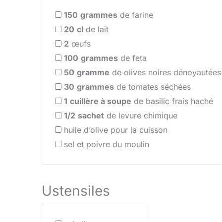
150
grammes
de farine
20
cl
de lait
2
œufs
100
grammes
de feta
50
gramme
de olives noires dénoyautées
30
grammes
de tomates séchées
1
cuillère à soupe
de basilic frais haché
1/2
sachet
de levure chimique
huile d’olive pour la cuisson
sel et poivre du moulin
Ustensiles