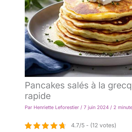
Pancakes salés à la grecqu
rapide
Par
Henriette Leforestier
/
7 juin 2024
/
2 minute
4.7/5 - (12 votes)