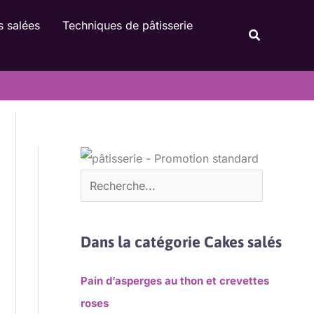
Rechercher
s salées
Techniques de pâtisserie
Recherche
Dans la catégorie Cakes salés
Pain d’asperges au thon et crevettes
roses