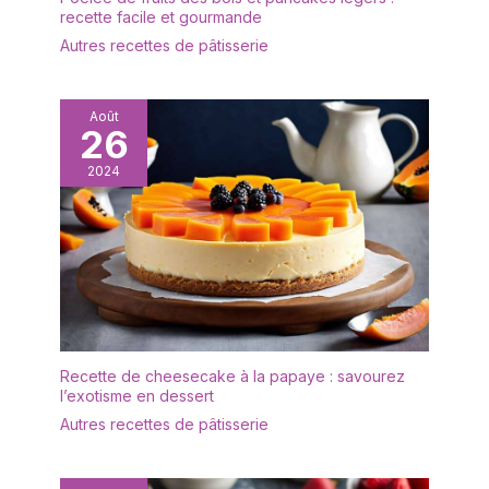
durable, stable et facile à
recette facile et gourmande
nettoyer pour une
Autres recettes de pâtisserie
utilisation quotidienne ou
lors de réceptions et
événements.
Août
26
2024
Recette de cheesecake à la papaye : savourez
l’exotisme en dessert
Autres recettes de pâtisserie