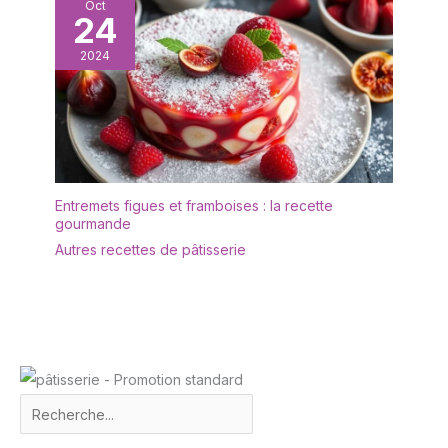
Oct
additif : il n'y a rien
24
d'autre dans le flacon.
2024
Fabriquée dans l'Union
européenne, à partir de
matières premières
sélectionnées. MODE
D'EMPLOI : appliquez
généreusement sur une
surface propre et
parfaitement sèche, puis
Entremets figues et framboises : la recette
gourmande
répartissez avec le
chiffon en cuir de
Autres recettes de pâtisserie
chamois fourni, en
suivant le fil du bois.
Laissez pénétrer, puis
essuyez l'excédent. Lors
du premier traitement,
passez trois à quatre
couches successives en
laissant absorber entre
chaque passage : c'est