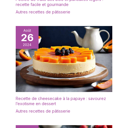
with UltraPure Mineral Oil.
recette facile et gourmande
C'est une huile de
Autres recettes de pâtisserie
paraffine (Paraffinum
Liquidum) qui répond aux
exigences des
pharmacopées
Août
26
américaine (USP),
européenne (Ph. Eur.) et
2024
britannique (BP).
Destinée à l'entretien
des objets en bois
entrant en contact avec
les denrées alimentaires,
elle est conforme aux
exigences générales de
sécurité du règlement
(CE) n° 1935/2004.
Recette de cheesecake à la papaye : savourez
Composition : 100 %
l’exotisme en dessert
huile minérale de qualité
Autres recettes de pâtisserie
pharmaceutique. Sans
solvant, sans siccatif,
sans parfum et sans