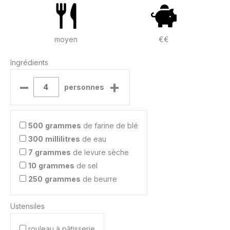
moyen
€€
Ingrédients
–
+
personnes
500
grammes
de farine de blé
300
millilitres
de eau
7
grammes
de levure sèche
10
grammes
de sel
250
grammes
de beurre
Ustensiles
rouleau à pâtisserie