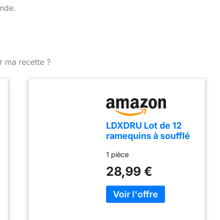
ande.
r ma recette ?
LDXDRU Lot de 12
ramequins à soufflé
en céramique -
1 pièce
Passent au four -
200 ml - Pour crème
28,99 €
brûlée - Mini
ramequins en
porcelaine
multicolore pour
desserts, muffins