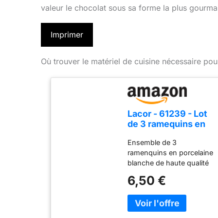
valeur le chocolat sous sa forme la plus gourm
Imprimer
Où trouver le matériel de cuisine nécessaire pou
Lacor - 61239 - Lot
de 3 ramequins en
porcelaine blanche,
Ensemble de 3
finition lisse et
ramenquins en porcelaine
brillante, résistant
blanche de haute qualité
aux chocs
avec émail doux et brillant,
thermiques, adapté
6,50 €
idéal pour une utilisation
au four, au micro-
durable. Polyvalent pour
ondes et au lave-
préparer et servir des
vaisselle, Ø 9 cm,
entrées, des sauces et des
130 ml