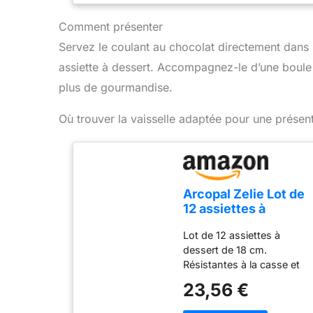
desserts tels que des
soufflés, des mugcakes
Comment présenter
ou des crèmes anglaises.
Servez le coulant au chocolat directement dans
Ils résistent aux chocs
assiette à dessert. Accompagnez-le d’une boule 
thermiques et conviennent
au four, au micro-ondes et
plus de gourmandise.
au lave-vaisselle.
Conception compacte
Où trouver la vaisselle adaptée pour une présent
avec une contenance de
130 ml, un diamètre de 9
cm et une hauteur de 5
cm. Parfait pour un usage
domestique ou
Arcopal Zelie Lot de
professionnel, alliant
12 assiettes à
fonctionnalité et style.
dessert en verre
Lot de 12 assiettes à
opale extra résistant
dessert de 18 cm.
Blanc 18 cm
Résistantes à la casse et
aux ébréchures, passent
23,56 €
au lave-vaisselle,
résistantes aux