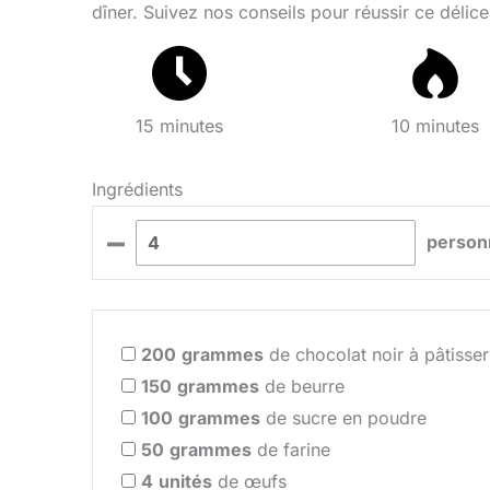
dîner. Suivez nos conseils pour réussir ce délice
15 minutes
10 minutes
Ingrédients
–
person
200
grammes
de chocolat noir à pâtisser
150
grammes
de beurre
100
grammes
de sucre en poudre
50
grammes
de farine
4
unités
de œufs