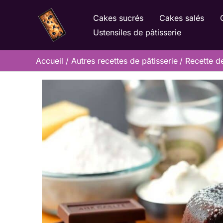
Aller
Cakes sucrés
Cakes salés
au
Ustensiles de pâtisserie
contenu
Accueil
Autres recettes de pâtisserie
Recette de