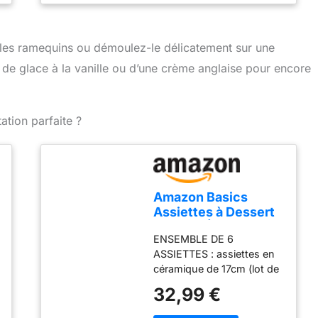
 les ramequins ou démoulez-le délicatement sur une
de glace à la vanille ou d’une crème anglaise pour encore
ation parfaite ?
Amazon Basics
Assiettes à Dessert
en Grès Émaillé, Lot
ENSEMBLE DE 6
de 6 Pièces, 17cm,
ASSIETTES : assiettes en
Compatible Micro-
céramique de 17cm (lot de
Ondes et Lave-
6) ; idéales pour les
Vaisselle, Couleur
32,99 €
entrées ou les desserts
Ivoire
GRÈS ÉMAILLɠ: fabriqué