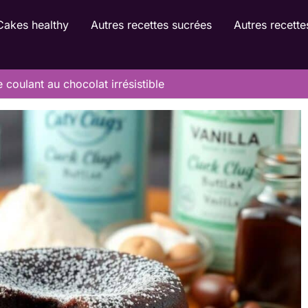
Cakes healthy
Autres recettes sucrées
Autres recette
 coulant au chocolat irrésistible