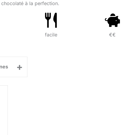
 chocolaté à la perfection.
facile
€€
+
nes