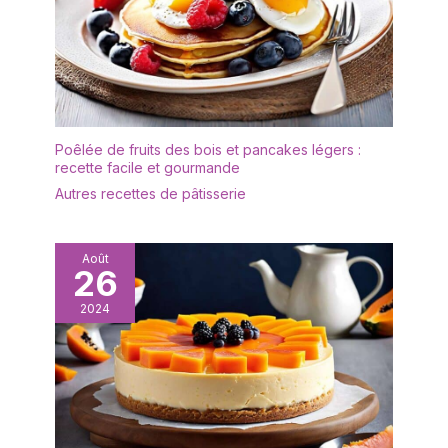
chauffés au micro-ondes.
plateau de service
La surface de glaçure
Wishdeco peut être
transparente non collante
utilisé non seulement
est facile à nettoyer
comme apéritif, mais
APPLICATIONS: Chaque
aussi comme plateau de
assiette de service
service pour les steaks
mesure 23*12cm. Taille
de taille moyenne avec
Poêlée de fruits des bois et pancakes légers :
appropriée pour contenir
accompagnements
recette facile et gourmande
et afficher du fromage,
DESIGN: L'ensemble
Autres recettes de pâtisserie
des gâteaux, des fruits,
d'assiettes est d'un
des biscuits, des
blanc éclatant avec une
collations et des
forme rectangulaire
pâtisseries. Bon pour le
Août
ergonomique et un
26
brunch, le dîner, la fête,
rebord étroit. Les
le mariage et bien
2024
rebords empêchent les
d'autres occasions
déversements, gardent
DESIGN: L'ensemble
le comptoir et la table
d'assiettes est d'un
propres. Cadeau idéal
blanc éclatant avec une
pour la fête des mères,
forme rectangulaire
la fête des pères
ergonomique et un
EMBALLAGE: Un
rebord étroit. Les