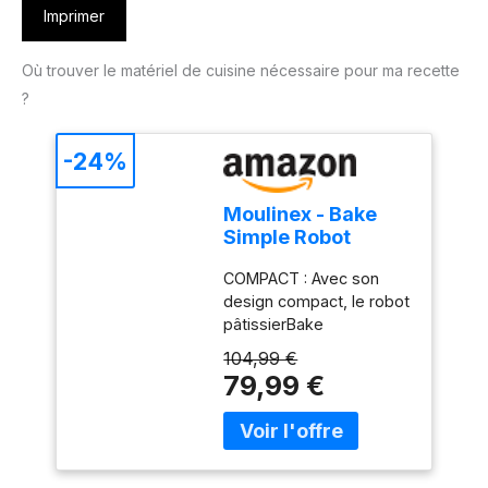
Imprimer
Où trouver le matériel de cuisine nécessaire pour ma recette
?
-24%
Moulinex - Bake
Simple Robot
Pâtissier compact
COMPACT : Avec son
fouet, batteur et
design compact, le robot
crochet
pâtissierBake
Simples'adapte
104,99 €
parfaitement à toutes les
79,99 €
cuisines - sataillen'est
pas plus grande qu'une
feuille de papier A4.
FACILE À UTILISER : Un
seul bouton facile à