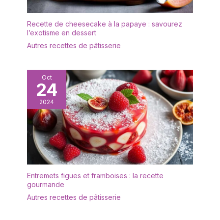
emballage bien conçu
rebords empêchent les
protège la vaisselle en
déversements, gardent
Recette de cheesecake à la papaye : savourez
toute sécurité pendant le
le comptoir et la table
l’exotisme en dessert
transport. Nous vous
propres. Cadeau idéal
Autres recettes de pâtisserie
offrirons un
pour la fête des mères,
remplacement gratuit si
la fête des pères
les assiettes
EMBALLAGE: Un
rectangulaires arrivent
Oct
emballage bien conçu
24
cassés
protège la vaisselle en
2024
toute sécurité pendant le
transport. Nous vous
offrirons un
remplacement gratuit si
les plateaux arrivent
cassés
Entremets figues et framboises : la recette
gourmande
Autres recettes de pâtisserie