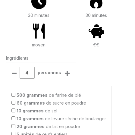
30 minutes
30 minutes
moyen
€€
Ingrédients
–
+
personnes
500
grammes
de farine de blé
60
grammes
de sucre en poudre
10
grammes
de sel
10
grammes
de levure sèche de boulanger
20
grammes
de lait en poudre
5
unités
de œufs entiers