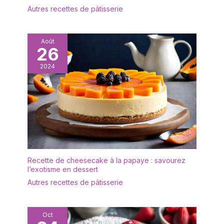
fromage et apéritifs.
Autres recettes de pâtisserie
les buffets d'hôtel ainsi
Facile à Nettoyer &
que les mariages, fêtes,
Lavable en Lave-
soirées et autres
Vaisselle : La surface
occasions. Cette
Août
lisse de l'acier
26
fourchette à pâtisserie
inoxydable ne retient pas
en acier inoxydable est
2024
les résidus de nourriture,
adaptée à la maison, au
permettant un nettoyage
mariage, au restaurant, à
facile à la main à l'eau, et
l'hôtel, au café, convient
entièrement lavable en
pour manger des
lave-vaisselle pour un
gâteaux, des entrées,
nettoyage rapide,
des fruits, etc. Les
pratique et approfondi à
fourchettes à gâteaux
chaque fois.
sont non toxiques et
sans BPA, sans arrière-
Recette de cheesecake à la papaye : savourez
goût métallique, vous
l’exotisme en dessert
pouvez donc les utiliser
Autres recettes de pâtisserie
sans crainte ; faciles à
stocker et à nettoyer,
elles passent au lave-
Oct
vaisselle.