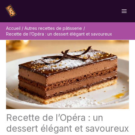
Aller
Rechercher
au
contenu
Accueil
Autres recettes de pâtisserie
Recette de l’Opéra : un dessert élégant et savoureux
Recette de l’Opéra : un
dessert élégant et savoureux