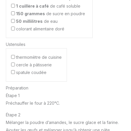
1
cuillère à café
de café soluble
150
grammes
de sucre en poudre
50
millilitres
de eau
colorant alimentaire doré
Ustensiles
thermomètre de cuisine
cercle à pâtisserie
spatule coudée
Préparation
Étape 1
Préchauffer le four à 220°C.
Étape 2
Mélanger la poudre d’amandes, le sucre glace et la farine.
Ajouter les œufs et mélanger jusqu’à obtenir une pâte