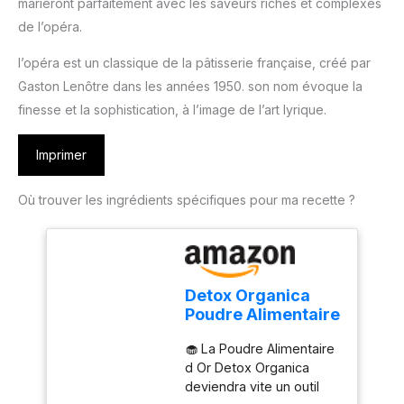
marieront parfaitement avec les saveurs riches et complexes
de l’opéra.
l’opéra est un classique de la pâtisserie française, créé par
Gaston Lenôtre dans les années 1950. son nom évoque la
finesse et la sophistication, à l’image de l’art lyrique.
Imprimer
Où trouver les ingrédients spécifiques pour ma recette ?
Detox Organica
Poudre Alimentaire
Or 10G - Colorante
🧁 La Poudre Alimentaire
100%
d Or Detox Organica
ALIMENTAIRE
deviendra vite un outil