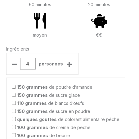
60 minutes
20 minutes
moyen
€€
Ingrédients
–
+
personnes
150
grammes
de poudre d’amande
150
grammes
de sucre glace
110
grammes
de blancs d’œufs
150
grammes
de sucre en poudre
quelques
gouttes
de colorant alimentaire pêche
100
grammes
de crème de pêche
100
grammes
de beurre