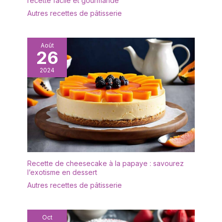
recette facile et gourmande
poussière et l'humidité.
Autres recettes de pâtisserie
C'est l'accessoire
indispensable pour les
collectionneurs
souhaitant préserver
Août
26
l'éclat de leurs souvenirs
tout en les transformant
2024
en véritable pièce
d'exposition artistique.
[Polyvalence Créative
Sans Limite] Cette glass
cloche s'adapte à toutes
vos envies de décoration
: créez un mini terrarium
pour plantes grasses, un
centre de table féerique
Recette de cheesecake à la papaye : savourez
pour un mariage, ou
l’exotisme en dessert
exposez vos bijoux
Autres recettes de pâtisserie
préférés sur une
commode. Elle convient
parfaitement au salon, à
Oct
la chambre ou aux