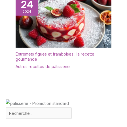
24
vitrines de boutiques.
[Qualité Premium &
2024
Emballage Sécurisé]
Nous savons que la
transparence et la
sécurité sont
essentielles. Le dôme
est fabriqué en verre de
haute qualité, et
Entremets figues et framboises : la recette
gourmande
l'ensemble est
soigneusement protégé
Autres recettes de pâtisserie
par un emballage en
mousse robuste pour
garantir une réception
sans aucune fissure.
(Note : Socle et dôme
inclus, objets décoratifs
non inclus).