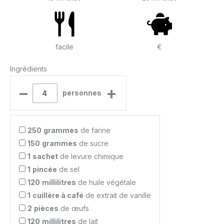
facile
€
Ingrédients
–
+
personnes
250
grammes
de farine
150
grammes
de sucre
1
sachet
de levure chimique
1
pincée
de sel
120
millilitres
de huile végétale
1
cuillère à café
de extrait de vanille
2
pièces
de œufs
120
millilitres
de lait