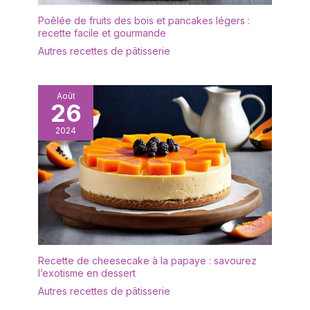
Poêlée de fruits des bois et pancakes légers :
recette facile et gourmande
Autres recettes de pâtisserie
Août
26
2024
Recette de cheesecake à la papaye : savourez
l’exotisme en dessert
Autres recettes de pâtisserie