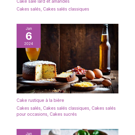
Cake salé lard et amandes
Cakes salés
,
Cakes salés classiques
Jan
6
2024
Cake rustique à la bière
Cakes salés
,
Cakes salés classiques
,
Cakes salés
pour occasions
,
Cakes sucrés
Jan