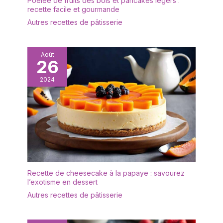
Poêlée de fruits des bois et pancakes légers :
un nettoyage faciles.
recette facile et gourmande
Vous pouvez facilement
Autres recettes de pâtisserie
nettoyer ces contenants
cosmétiques simplement
en les trempant dans de
l'eau chaude
Août
26
savonneuse. 💚
【Visualisation】: Nos
2024
bocaux sont
transparents, vous
pouvez donc voir
clairement à l'intérieur,
ce qui peut vous aider à
distinguer et à obtenir
rapidement ce que vous
voulez. 💗【Large
application】 : le pot de
Recette de cheesecake à la papaye : savourez
crème Flintronic est
l’exotisme en dessert
adapté pour stocker
Autres recettes de pâtisserie
divers articles, tels que
les cosmétiques, les
petites perles, les