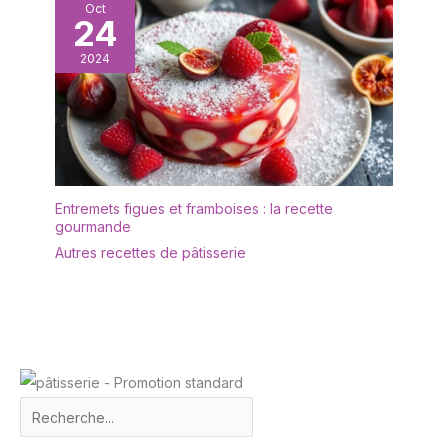
Oct
boutons, la pommade,
24
etc. Ces pots de crème
vides sont petits et
2024
légers, ce qui permet
d'économiser de
l'espace. Ils se glissent
facilement dans votre
sac à cosmétiques, votre
sac à main et rendent
vos voyages plus faciles
Entremets figues et framboises : la recette
gourmande
et plus agréables.
Autres recettes de pâtisserie