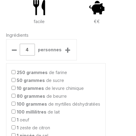
facile
€€
Ingrédients
–
+
personnes
250
grammes
de farine
50
grammes
de sucre
10
grammes
de levure chimique
80
grammes
de beurre
100
grammes
de myrtilles déshydratées
100
millilitres
de lait
1
oeuf
1
zeste de citron
1
pincée
de sel