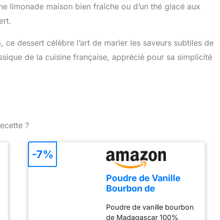
 limonade maison bien fraîche ou d’un thé glacé aux
ert.
 ce dessert célèbre l’art de marier les saveurs subtiles de
ssique de la cuisine française, apprécié pour sa simplicité
ecette ?
-7%
Poudre de Vanille
Bourbon de
Madagascar 100%
Poudre de vanille bourbon
Naturelle - 20gr Net
de Madagascar 100%
Gousse de Vanille