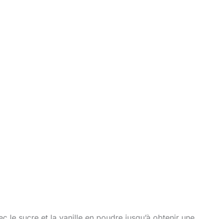
c le sucre et la vanille en poudre jusqu’à obtenir une