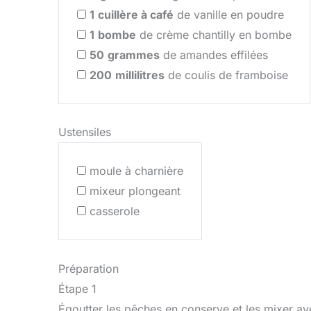
1
cuillère à café
de vanille en poudre
1
bombe
de crème chantilly en bombe
50
grammes
de amandes effilées
200
millilitres
de coulis de framboise
Ustensiles
moule à charnière
mixeur plongeant
casserole
Préparation
Étape 1
Égoutter les pêches en conserve et les mixer ave