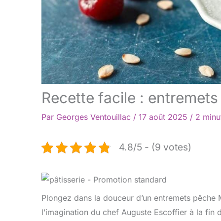
Recette facile : entremet
Par
Georges Ventouillac
/
17 août 2025
/
2 minu
4.8/5 - (9 votes)
Plongez dans la douceur d’un entremets pêche M
l’imagination du chef Auguste Escoffier à la fin 