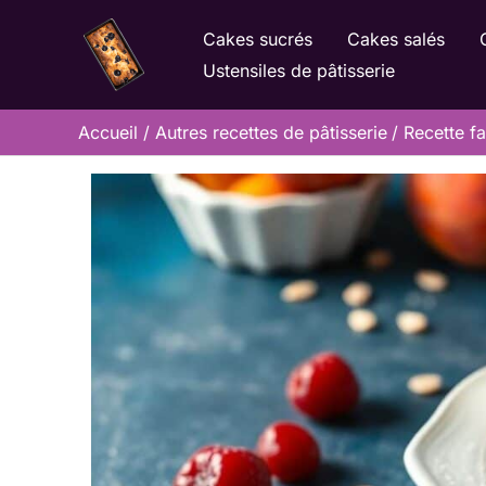
Aller
Cakes sucrés
Cakes salés
au
Ustensiles de pâtisserie
contenu
Accueil
Autres recettes de pâtisserie
Recette f