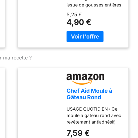
issue de gousses entières
Entières Moulue
et sans additifs.
5,25 €
Conditionnement sachet
4,90 €
zip 20 gr Net Origine :
Madagascar
r ma recette ?
Chef Aid Moule à
Gâteau Rond
Amovible,
USAGE QUOTIDIEN : Ce
Antiadhésif avec
moule à gâteau rond avec
Base Démontable
revêtement antiadhésif,
pour Démoulage
facile à nettoyer, convient
Facile, Adapté au
7,59 €
pour la préparation de
Réfrigérateur et