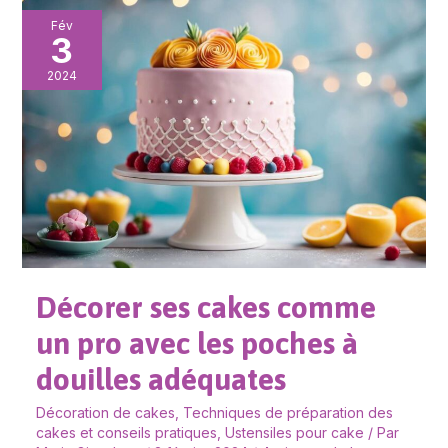
Décorer
Fév
3
ses
cakes
2024
comme
un
pro
avec
les
poches
à
douilles
Décorer ses cakes comme
adéquates
un pro avec les poches à
douilles adéquates
Décoration de cakes
,
Techniques de préparation des
cakes et conseils pratiques
,
Ustensiles pour cake
/ Par