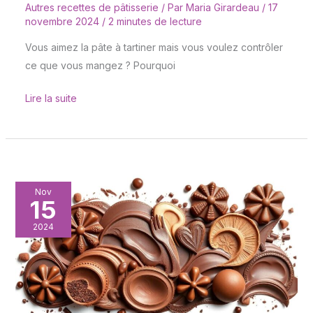
Autres recettes de pâtisserie
/ Par
Maria Girardeau
/
17
novembre 2024
/
2 minutes de lecture
Vous aimez la pâte à tartiner mais vous voulez contrôler
ce que vous mangez ? Pourquoi
Lire la suite
Décors
Nov
15
et
moulages
2024
en
chocolat
:
astuces