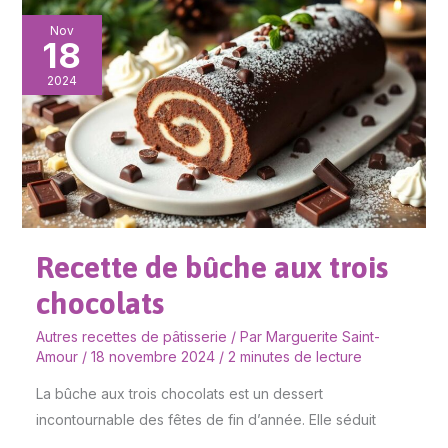
Recette
Nov
18
de
bûche
2024
aux
trois
chocolats
Recette de bûche aux trois
chocolats
Autres recettes de pâtisserie
/ Par
Marguerite Saint-
Amour
/
18 novembre 2024
/
2 minutes de lecture
La bûche aux trois chocolats est un dessert
incontournable des fêtes de fin d’année. Elle séduit