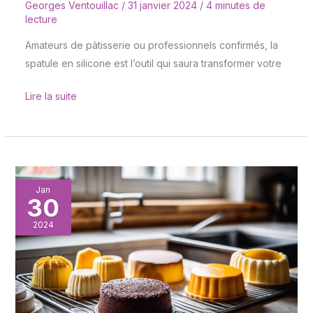
Georges Ventouillac
/
31 janvier 2024
/
4 minutes de
lecture
Amateurs de pâtisserie ou professionnels confirmés, la
spatule en silicone est l’outil qui saura transformer votre
Lire la suite
Investir
Jan
30
dans
un
2024
bon
moule
à
cake