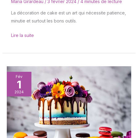
Maria Girardeau
/
3 février 2024
/
4 minutes de lecture
La décoration de cake est un art qui nécessite patience,
minutie et surtout les bons outils.
Lire la suite
Drip
Fév
1
Cake
:
2024
maîtriser
l’art
du
coulage
gourmand