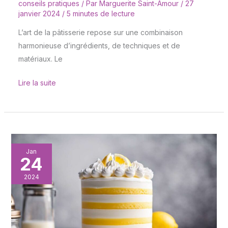
conseils pratiques
/ Par
Marguerite Saint-Amour
/
27
janvier 2024
/
5 minutes de lecture
L’art de la pâtisserie repose sur une combinaison
harmonieuse d’ingrédients, de techniques et de
matériaux. Le
Lire la suite
Glacage
Jan
24
royal
:
2024
secrets
pour
un