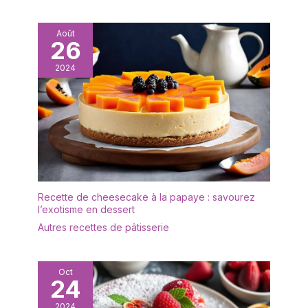
Août
26
2024
Recette de cheesecake à la papaye : savourez
l’exotisme en dessert
Autres recettes de pâtisserie
Oct
24
2024