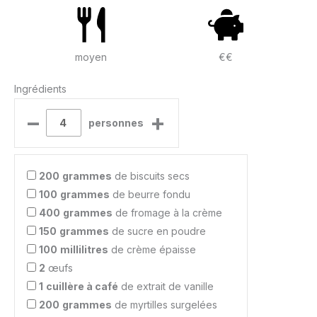
moyen
€€
Ingrédients
–
+
personnes
200
grammes
de biscuits secs
100
grammes
de beurre fondu
400
grammes
de fromage à la crème
150
grammes
de sucre en poudre
100
millilitres
de crème épaisse
2
œufs
1
cuillère à café
de extrait de vanille
200
grammes
de myrtilles surgelées