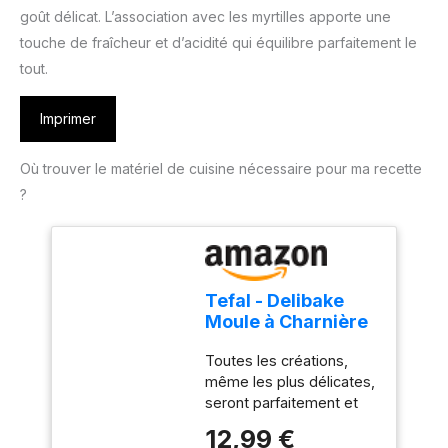
goût délicat. L’association avec les myrtilles apporte une
touche de fraîcheur et d’acidité qui équilibre parfaitement le
tout.
Imprimer
Où trouver le matériel de cuisine nécessaire pour ma recette
?
Tefal - Delibake
Moule à Charnière
Antiadhésif - 23
Toutes les créations,
cm - Rouge
même les plus délicates,
seront parfaitement et
facilement démoulées
12,99 €
grce à la ceinture