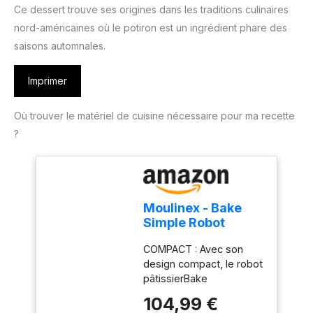
Ce dessert trouve ses origines dans les traditions culinaires
nord-américaines où le potiron est un ingrédient phare des
saisons automnales.
Imprimer
Où trouver le matériel de cuisine nécessaire pour ma recette
?
Moulinex - Bake
Simple Robot
Pâtissier compact
COMPACT : Avec son
fouet, batteur et
design compact, le robot
crochet
pâtissierBake
Simples'adapte
104,99 €
parfaitement à toutes les