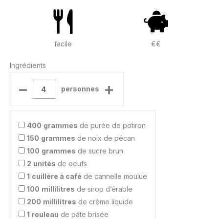
facile
€€
Ingrédients
–
+
personnes
400
grammes
de purée de potiron
150
grammes
de noix de pécan
100
grammes
de sucre brun
2
unités
de oeufs
1
cuillère à café
de cannelle moulue
100
millilitres
de sirop d’érable
200
millilitres
de crème liquide
1
rouleau
de pâte brisée