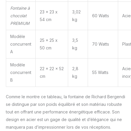
Fontaine à
23 x 23 x
3,02
chocolat
60 Watts
Acie
54 cm
kg
PREMIUM
Modèle
25 x 25 x
3,5
concurrent
70 Watts
Plas
50 cm
kg
A
Modèle
22 x 22 x 52
2,8
Acie
concurrent
55 Watts
cm
kg
inox
B
Comme le montre ce tableau, la fontaine de Richard Bergendi
se distingue par son poids équilibré et son matériau robuste
tout en offrant une performance énergétique efficace. Son
design en acier est un gage de qualité et d’élégance qui ne
manquera pas d’impressionner lors de vos réceptions.