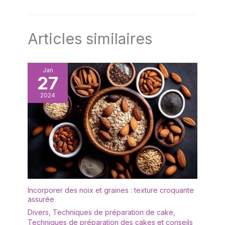
qu'elle est en marche grâce au voyant lumineux. De plus,
ses pieds antidérapants l'empêchent de glisser. Aucun
risque d'accident
Articles similaires
Jan
27
2024
Incorporer des noix et graines : texture croquante
assurée
Divers
,
Techniques de préparation de cake
,
Techniques de préparation des cakes et conseils