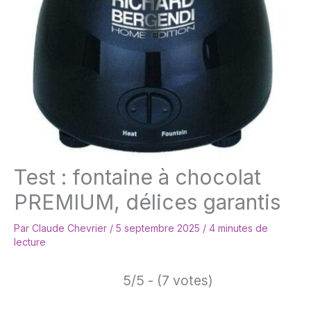
Test : fontaine à chocolat
PREMIUM, délices garantis
Par
Claude Chevrier
/
5 septembre 2025
/
4 minutes de
lecture
5/5 - (7 votes)