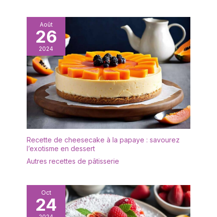
tulipe est simple et
température et anti-
polyvalent, mettant en
graisse, ces caissettes
valeur les couleurs et
Août
tulipe moule muffins
26
décorations naturelles
papier ne se décolorent
des gâteaux. Parfait pour
pas et se détachent
2024
la pâtisserie quotidienne,
facilement des gâteaux.
les fêtes d’enfants, les
Placez-les dans un
buffets de mariage ou la
moule et versez la pâte ;
vente à emporter en
elles n’adhèrent pas et
café et boulangerie, idéal
évitent le nettoyage
avec des caissettes
après cuisson. 🧁
cupcake qui subliment la
【Emballage renforcé
présentation. 🧁【Qualité
pour une meilleure
& Praticité】 Fabriquées
Recette de cheesecake à la papaye : savourez
protection】 Pour réduire
en papier alimentaire
l’exotisme en dessert
les dommages lors du
résistant à haute
transport, les caissettes
Autres recettes de pâtisserie
température et anti-
caissettes muffins sont
graisse, ces caissettes
emballées dans une
tulipe moule muffins
boîte en kraft robuste
Oct
papier ne se décolorent
24
avec support interne.
pas et se détachent
Nous veillons à ce que
2024