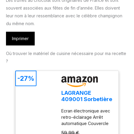
Les truffes au chocolat sont originaires de France et sont
souvent associées aux fêtes de fin d’année. Elles doivent
leur nom à leur ressemblance avec le célèbre champignon
du même nom.
Imprimer
Où trouver le matériel de cuisine nécessaire pour ma recette
?
-27%
LAGRANGE
409001 Sorbetière
12 W Ecran LCD
Ecran électronique avec
Cuve 1,5 L
retro-éclairage Arrêt
Framboise
automatique Couvercle
transparent avec
59,99 €