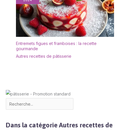
facilement des gâteaux.
chaque client reçoive un
Placez-les dans un
produit en parfait état.
moule et versez la pâte ;
elles n’adhèrent pas et
évitent le nettoyage
après cuisson. 🧁
【Emballage renforcé
pour une meilleure
Entremets figues et framboises : la recette
gourmande
protection】 Pour réduire
les dommages lors du
Autres recettes de pâtisserie
transport, les caissettes
caissettes muffins sont
emballées dans une
boîte en kraft robuste
avec support interne.
Nous veillons à ce que
chaque client reçoive un
produit en parfait état.
Dans la catégorie Autres recettes de