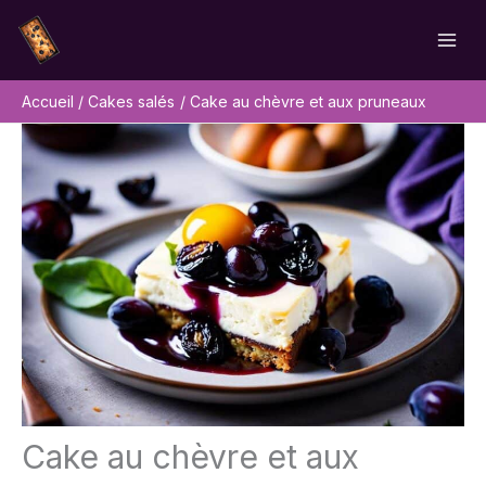
Aller
Rechercher
au
contenu
Accueil
Cakes salés
Cake au chèvre et aux pruneaux
Cake au chèvre et aux