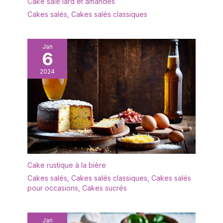
Cake salé lard et amandes
Cakes salés
,
Cakes salés classiques
Jan
6
2024
Cake rustique à la bière
Cakes salés
,
Cakes salés classiques
,
Cakes salés
pour occasions
,
Cakes sucrés
Jan