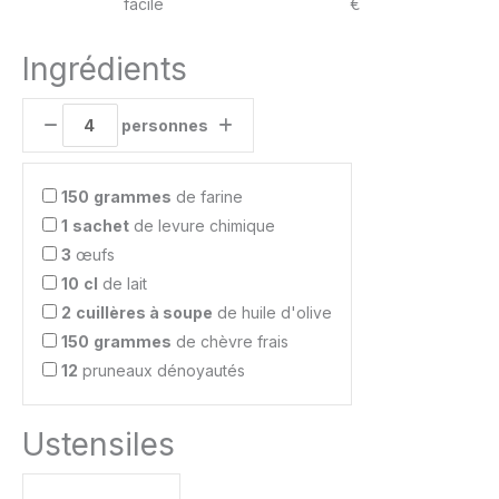
facile
€
Ingrédients
personnes
150
grammes
de farine
1
sachet
de levure chimique
3
œufs
10
cl
de lait
2
cuillères à soupe
de huile d'olive
150
grammes
de chèvre frais
12
pruneaux dénoyautés
Ustensiles