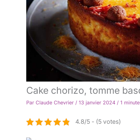
Cake chorizo, tomme basq
Par
Claude Chevrier
/
13 janvier 2024
/
1 minute
4.8/5 - (5 votes)