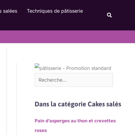
Rechercher
s salées
Techniques de pâtisserie
Recherche
Dans la catégorie Cakes salés
Pain d’asperges au thon et crevettes
roses