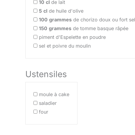
10
cl
de lait
5
cl
de huile d'olive
100
grammes
de chorizo doux ou fort sel
150
grammes
de tomme basque râpée
piment d'Espelette en poudre
sel et poivre du moulin
Ustensiles
moule à cake
saladier
four