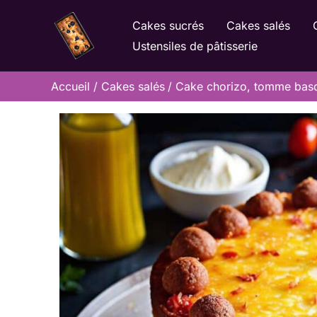
Aller
Cakes sucrés
Cakes salés
au
Ustensiles de pâtisserie
contenu
Accueil
Cakes salés
Cake chorizo, tomme basq