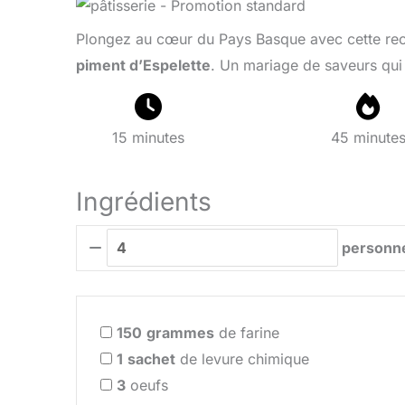
Plongez au cœur du Pays Basque avec cette r
piment d’Espelette
. Un mariage de saveurs qui r
15 minutes
45 minute
Ingrédients
personn
150
grammes
de farine
1
sachet
de levure chimique
3
oeufs